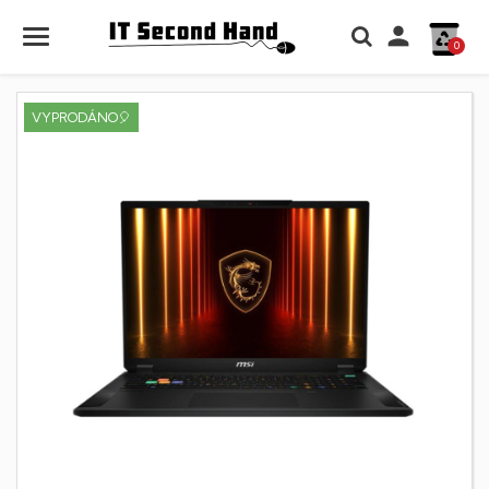

0
VYPRODÁNO🎈