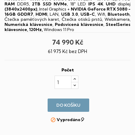
RAM
DDR5,
2TB SSD NVMe
, 18" LED
IPS
4K UHD
displej
(3840x2400px)
, Intel Graphics +
NVIDIA GeForce RTX 5080 -
16GB GDDR7
,
HDMI
, LAN,
USB 3.0
,
USB-C
, Wifi,
Bluetooth
,
Čtečka paměťových karet, Čtečka otisků prstů, Webkamera,
Numerická klávesnice
,
Podsvícená klávesnice
,
SteelSeries
klávesnice, 120Hz,
Windows 11 Pro
74 990 Kč
61 975 Kč bez DPH
Počet
DO KOŠÍKU
Vyprodáno🎈
