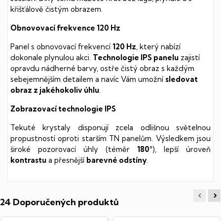
křišťálově čistým obrazem.
Obnovovací frekvence 120 Hz
Panel s obnovovací frekvencí
120 Hz
, který nabízí
dokonale plynulou akci.
Technologie IPS panelu
zajistí
opravdu nádherné barvy, ostře čistý obraz s každým
sebejemnějším detailem a navíc Vám umožní
sledovat
obraz z jakéhokoliv úhlu
.
Zobrazovací technologie IPS
Tekuté krystaly disponují zcela odlišnou světelnou
propustností oproti starším TN panelům. Výsledkem jsou
široké pozorovací úhly (téměr
180°
), lepší úroveň
kontrastu
a přesnější
barevné odstíny
.
24 Doporučených produktů