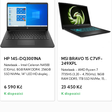
HP 14S-DQ3001NA
MSI BRAVO 15 C7VF-
249XPL
Notebook - Intel Celeron N4500
(1,1GHz), 8GB RAM DDR4, 256GB
Notebook - AMD Ryzen 7
SSD NVMe, 14" LED HD displej...
7735HS (3,20 - 4,75GHz), 16GB
RAM DDR5, 1TB SSD NVMe, 15,6"
LED IPS Full...
6 590 Kč
23 450 Kč
K dispozici
K dispozici