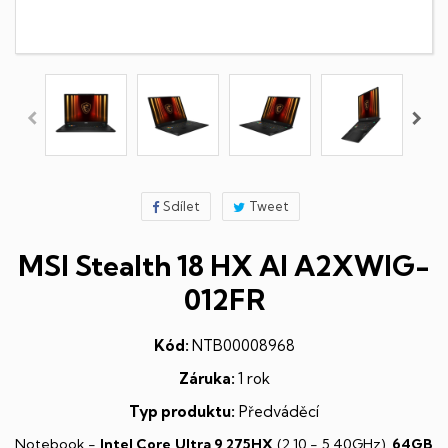
Sdílet
Tweet
MSI Stealth 18 HX AI A2XWIG-
012FR
Kód:
NTB00008968
Záruka:
1 rok
Typ produktu:
Předváděcí
Notebook -
Intel Core Ultra 9 275HX
(2,10 - 5,40GHz),
64GB