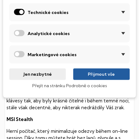
POPIS
Technické cookies
SSD Disk
Tento notebook je vybaven
SSD
(Solid State Drive)
Analytické cookies
diskem, který na rozdíl od starších magnetických HDD
(Hard Disk Drive) disků nedisponuje žádnými pohyblivými
součástmi a je tak mnohem méně náchylný
Marketingové cookies
k mechanickému poškození. Díky použití elektronické
soustavy je tento disk mnohem
tišší
a především nabízí
mnohem
rychlejší
práci s daty.
Jen nezbytné
Přijmout vše
Podsvícená klávesnice
Přejít na stránku Podrobně o cookies
Integrovaný systém úsporných LED diod osvítí jednotlivé
klávesy tak, aby byly krásně čitelné i během temné noci,
stále však decentně, aby nikterak nedráždily Váš zrak.
MSI Stealth
Herní počítač, který minimalizuje odezvy během on-line
session. Díky tomu můžete hrát bez lagů, plynule a s