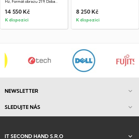
obrazu 16:9, Doba...
Hz, Formát obrazu 21:9, Doba
odezvy...
14 550 Kč
8 250 Kč
K dispozici
K dispozici

NEWSLETTER

SLEDUJTE NÁS

IT SECOND HAND S.R.O