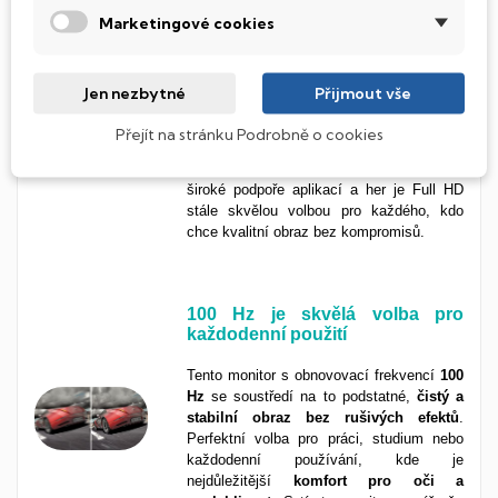
Marketingové cookies
Ostrý obraz ve Full HD rozlišení
Rozlišení
1920 × 1080 px
(Full HD)
je
Jen nezbytné
Přijmout vše
ideální pro každodenní použití, ať už
pracuješ s dokumenty, sleduješ filmy nebo
Přejít na stránku Podrobně o cookies
brouzdáš po internetu. Obraz je jemný a
plynulý, barvy vyvážené a přirozené. Díky
široké podpoře aplikací a her je Full HD
stále skvělou volbou pro každého, kdo
chce kvalitní obraz bez kompromisů.
100 Hz je s
kvělá volba pro
každodenní použití
Tento monitor s obnovovací frekvencí
100
Hz
se soustředí na to podstatné,
čistý a
stabilní obraz bez rušivých efektů
.
Perfektní volba pro práci, studium nebo
každodenní používání, kde je
nejdůležitější
komfort pro oči a