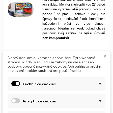
jen základ. Monitor s úhlopříčkou
27 palců
ti nabídne výrazně
větší
pracovní plochu a
pohodlí
při práci i zábavě. Skvělý pro
úpravy fotek, sledování filmů, hraní her i
každodenní práci ve více oknech
najednou.
Ideální velikost
, pokud chceš
posunout svůj zážitek na
vyšší
úroveň
bez
kompromisů
.
×
Živé barvy a široké úhly s IPS
Dobrý den, omlouváme se za vyrušení. Tyto webové
panelem
stránky ukládají v souladu se zákony na vaše zařízení
soubory, obecně nazývané cookies. Odsouhlaste prosím
nastavení cookies souborů pro použití webu.
IPS panel ti zaručí
věrné barvy a skvělou
čitelnost z každého úhlu
. Ideální volba
pro každého, kdo to s obrazem myslí
Technické cookies
vážně, ať už pracuješ s grafikou, hraješ
hry, nebo chceš jednoduše kvalitní obraz
při každodenním používání. Spolehlivý
výkon a příjemně ostré barvy tě
Analytické cookies
nezklamou.