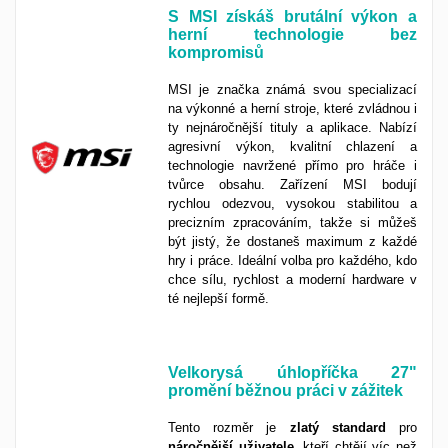
S MSI získáš brutální výkon a
herní technologie bez
kompromisů
MSI je značka známá svou specializací
na výkonné a herní stroje, které zvládnou i
ty nejnáročnější tituly a aplikace. Nabízí
agresivní výkon, kvalitní chlazení a
technologie navržené přímo pro hráče i
tvůrce obsahu. Zařízení MSI bodují
rychlou odezvou, vysokou stabilitou a
precizním zpracováním, takže si můžeš
být jistý, že dostaneš maximum z každé
hry i práce. Ideální volba pro každého, kdo
chce sílu, rychlost a moderní hardware v
té nejlepší formě.
Velkorysá úhlopříčka 27"
promění běžnou práci v zážitek
Tento rozměr je
zlatý
standard
pro
náročnější
uživatele
, kteří chtějí víc než