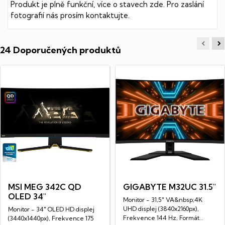
Produkt je plně funkční,
více o stavech zde.
Pro zaslání
fotografií nás prosím kontaktujte.
24 Doporučených produktů
MSI MEG 342C QD
GIGABYTE M32UC 31.5"
OLED 34"
Monitor - 31,5" VA&nbsp;4K
UHD displej (3840x2160px),
Monitor - 34" OLED HD displej
Frekvence 144 Hz, Formát
(3440x1440px), Frekvence 175