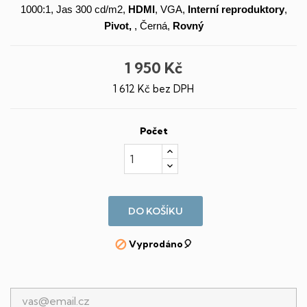
1000:1, Jas 300 cd/m2,
HDMI
, VGA,
Interní reproduktory
,
Pivot,
, Černá,
Rovný
1 950 Kč
1 612 Kč bez DPH
Počet
DO KOŠÍKU
Vyprodáno🎈
