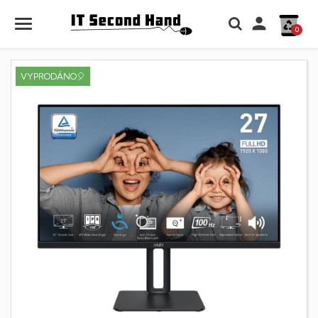

0
VYPRODÁNO🎈