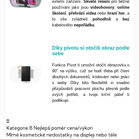
externí zařízení.
Skvělé
řešení
pro běžné
používání jako jsou
videohovory
,
online
školení
,
přehrání
videa
nebo
hraní
her
, a
to vše zvládneš
pohodlně
a
bez
kabelového
nepořádku
.
Díky pivotu si otočíš obraz podle
sebe
Funkce Pivot ti umožní otočit obrazovku o
90° na výšku, což se hodí třeba při čtení
dlouhých dokumentů, kódování nebo práci
s weby. Díky této flexibilitě si snadno
přizpůsobíš pracovní plochu přesně podle
svých potřeb, a tvoje krční páteř ti
poděkuje.
B
Kategorie B
Nejlepší poměr cena/výkon
Mírné kosmetické nedostatky na displeji nebo těle