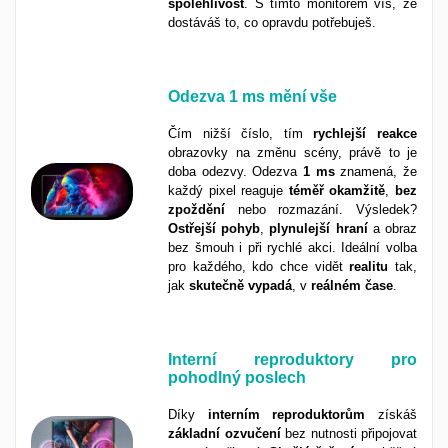
spolehlivost
. S tímto monitorem víš, že
dostáváš to, co opravdu potřebuješ.
Odezva
1 ms
mění vše
Čím nižší číslo, tím
rychlejší
reakce
obrazovky na změnu scény, právě to je
doba odezvy. Odezva
1 ms
znamená, že
každý pixel reaguje
téměř
okamžitě
,
bez
zpoždění
nebo rozmazání. Výsledek?
Ostřejší
pohyb
,
plynulejší
hraní
a obraz
bez šmouh i při rychlé akci. Ideální volba
pro každého, kdo chce vidět
realitu
tak,
jak
skutečně
vypadá
, v
reálném
čase
.
Interní reproduktory pro
pohodlný poslech
Díky
interním
reproduktorům
získáš
základní
ozvučení
bez nutnosti připojovat