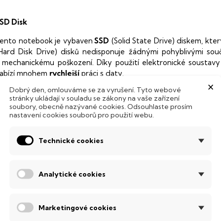
SD Disk
ento notebook je vybaven
SSD
(Solid State Drive) diskem, kte
Hard Disk Drive) disků nedisponuje žádnými pohyblivými s
 mechanickému poškození. Díky použití elektronické sousta
abízí mnohem
rychlejší
práci s daty.
×
Dobrý den, omlouváme se za vyrušení. Tyto webové
odsvícená klávesnice
stránky ukládají v souladu se zákony na vaše zařízení
soubory, obecně nazývané cookies. Odsouhlaste prosím
ntegrovaný systém úsporných LED diod osvítí jednotlivé klávesy
nastavení cookies souborů pro použití webu.
emné noci, stále však decentně, aby nikterak nedráždily Váš zra
Technické cookies
SI Thin
erní počítač s kvalitní klávesnicí a 3D zvukem, který utáhne i ty
enkém těle.
Analytické cookies
bnovovací frekvence 144 Hz
Marketingové cookies
anel s obnovovací frekvencí
144 Hz
, který nabízí dokonale plynu