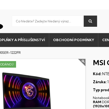
OPLŇKY A PŘÍSLUŠENSTVÍ
OBCHODNÍ PODMÍNKY
CEN
 10SER-1222FR
MSI 
RODÁNO🎈
Kód:
NTB
Záruka:
1
Typ prod
Noteboo
RAM
DDR
(1920x10