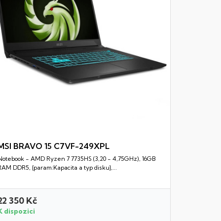
MSI BRAVO 15 C7VF-249XPL
Notebook - AMD Ryzen 7 7735HS (3,20 - 4,75GHz), 16GB
Rychlý náhled
RAM DDR5, {param:Kapacita a typ disku},...
22 350 Kč
21 450 
K dispozici
K dispozi