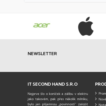
NEWSLETTER
IT SECOND HAND S.R.O
PRO
Promo
Nejprve šlo o koníček a zálibu v elektru
jako takovém, pak přes několik milníku,
Nově
bylo jen příjemnou „povinností“ založit
Note