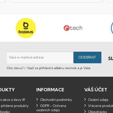
S
Chci slevu? ✅ Stačí se přihlásit k odběru novinek a je Vaše.
DUKTY
INFORMACE
VÁŠ ÚČET
 akce a slevy 💯
Obchodní podmínky
Osobní údaje
 přidané produkty
GDPR - Ochrana
Vrácené produ
osobních údajů
booky
Objednávky