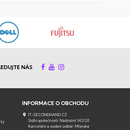
LEDUJTE NÁS
INFORMACE O OBCHODU

IT-SECONDHAND.CZ
Sídlo společnosti: Nádražní 142/20
kty
Kanceláře a osobní odběr: Mlýnská