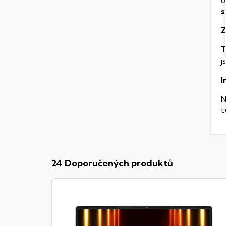
o
s
Z
T
j
I
N
t
24 Doporučených produktů