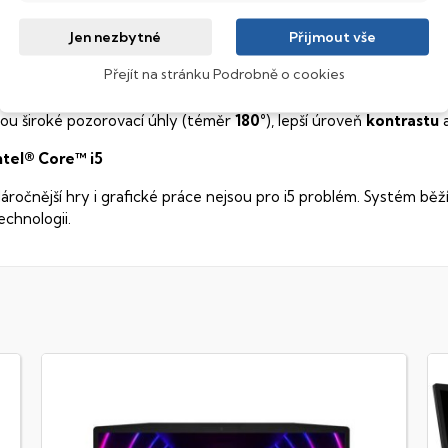
pravdu nádherné barvy, ostře čistý obraz s každým sebejemněj
ledovat obraz z jakéhokoliv úhlu
.
Jen nezbytné
Přijmout vše
obrazovací technologie IPS
Přejít na stránku Podrobně o cookies
ekuté krystaly disponují zcela odlišnou světelnou propustno
sou široké pozorovací úhly (téměr
180°
), lepší úroveň
kontrastu
a
ntel® Core™ i5
áročnější hry i grafické práce nejsou pro i5 problém. Systém běž
echnologii.