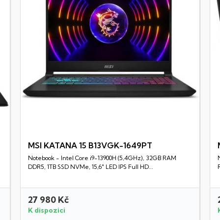
MSI KATANA 15 B13VGK-1649PT
Notebook - Intel Core i9-13900H (5,4GHz), 32GB RAM
Rychlý náhled
DDR5, 1TB SSD NVMe, 15,6" LED IPS Full HD...
27 980 Kč
K dispozici