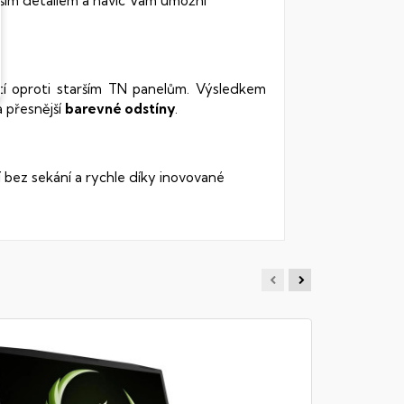
ším detailem a navíc Vám umožní
stí oproti starším TN panelům. Výsledkem
 přesnější
barevné odstíny
.
í bez sekání a rychle díky inovované
MSI BR
Notebook -
RAM DDR5, 5