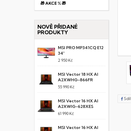
🎁 AKCE % 🎁
NOVĚ PŘIDANÉ
PRODUKTY
MSI PRO MP341CQ E12
34"
2 950 Kč
MSI Vector 18 HX AI
A2XWHG-866FR
55 990 Kč
Sdí
MSI Vector 16 HX AI
A2XWIG-628XES
61 990 Kč
MSI Vector 16 HX AI