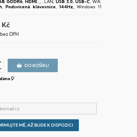
6GB GDDR6
,
HDMI
,
,
, LAN,
USB 3.0
,
USB-C
, Wifi,
h
,
Podsvícená klávesnice
,
144Hz,
Windows 11
 Kč
č bez DPH

DO KOŠÍKU
dáno🎈
RMUJTE MĚ, AŽ BUDE K DISPOZICI