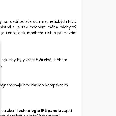
rý na rozdíl od starších magnetických HDD
oučástmi a je tak mnohem méně náchylný
vy je tento disk mnohem
tišší
a především
 tak, aby byly krásně čitelné i během
k.
 nejnáročnější hry. Navíc v kompaktním
lou akci.
Technologie IPS panelu
zajistí