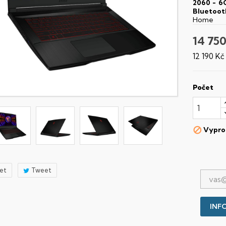
2060 - 
Bluetoot
Home
14 750
12 190 K
Počet
Vypro

let
Tweet
INFO