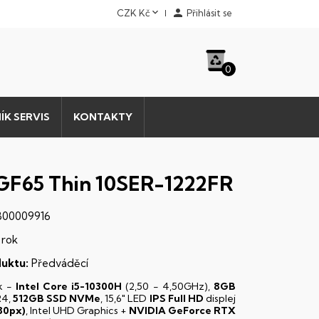


CZK Kč
Přihlásit se
0
ÍK SERVIS
KONTAKTY
GF65 Thin 10SER-1222FR
00009916
 rok
uktu:
Předváděcí
k -
Intel Core i5-10300H
(2,50 - 4,50GHz),
8GB
4,
512GB SSD NVMe
, 15,6" LED
IPS
Full HD
displej
80px)
, Intel UHD Graphics +
NVIDIA GeForce RTX