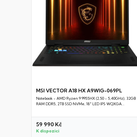
MSI VECTOR A18 HX A9WIG-069PL
Notebook - AMD Ryzen 9 9955HX (2,50 - 5,40GHz), 32GB
Rychlý náhled
RAM DDR5, 2TB SSD NVMe, 18" LED IPS WQXGA...
59 990 Kč
K dispozici