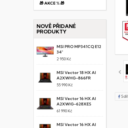
🎁 AKCE % 🎁
NOVĚ PŘIDANÉ
PRODUKTY
MSI PRO MP341CQ E12
34"
2 950 Kč
MSI Vector 18 HX AI
A2XWHG-866FR
55 990 Kč
Sdí
MSI Vector 16 HX AI
A2XWIG-628XES
61 990 Kč
MSI Vector 16 HX AI