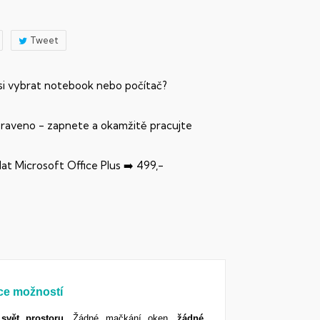
Tweet
 si vybrat notebook nebo počítač?
praveno - zapnete a okamžitě pracujte
dat Microsoft Office Plus ➡️ 499,-
íce možností
svět
prostoru
. Žádné mačkání oken,
žádné