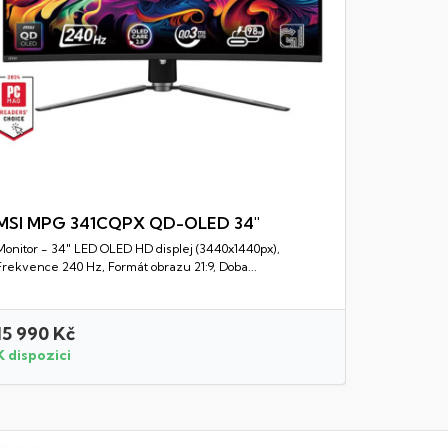
MSI MPG 341CQPX QD-OLED 34"
Monitor - 34" LED OLED HD displej (3440x1440px),
Rychlý náhled
Frekvence 240 Hz, Formát obrazu 21:9, Doba...
15 990 Kč
7 450 K
K dispozici
K dispozi