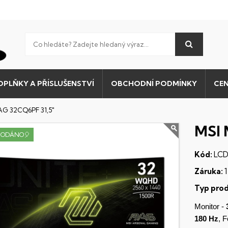
OPLŇKY A PŘÍSLUŠENSTVÍ
OBCHODNÍ PODMÍNKY
CEN
AG 32CQ6PF 31,5"
MSI 
RODÁNO🎈
Kód:
LCD
Záruka:
1
Typ prod
Monitor -
180 Hz
, 