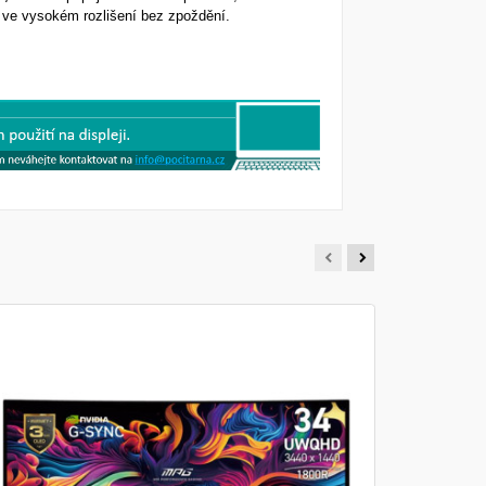
z ve vysokém rozlišení bez zpoždění.
MSI MAG
Monitor - 2
Frekvence 2