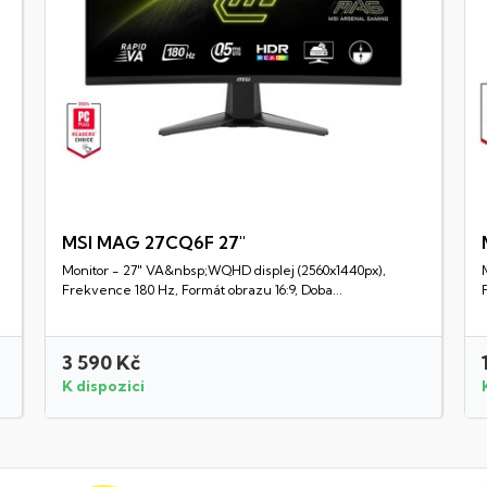
MSI MAG 27CQ6F 27"
Monitor - 27" VA&nbsp;WQHD displej (2560x1440px),
Rychlý náhled
Frekvence 180 Hz, Formát obrazu 16:9, Doba...
3 590 Kč
K dispozici