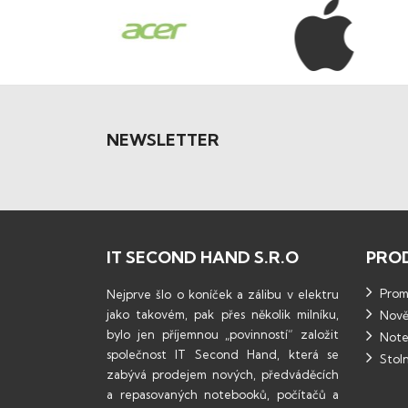
NEWSLETTER
IT SECOND HAND S.R.O
PRO
Promo
Nejprve šlo o koníček a zálibu v elektru
jako takovém, pak přes několik milníku,
Nově
bylo jen příjemnou „povinností“ založit
Note
společnost IT Second Hand, která se
Stoln
zabývá prodejem nových, předváděcích
a repasovaných notebooků, počítačů a