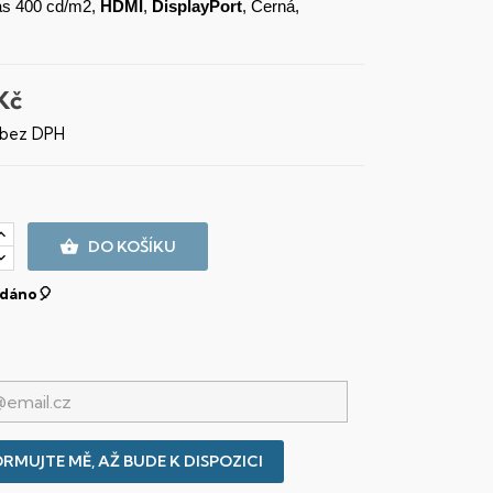
as 400 cd/m2,
HDMI
,
DisplayPort
, Černá,
Kč
 bez DPH

DO KOŠÍKU
dáno🎈
RMUJTE MĚ, AŽ BUDE K DISPOZICI