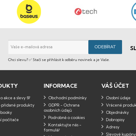
S
Chci slevu? ✅ Stačí se přihlásit k odběru novinek a je Vaše.
DUKTY
INFORMACE
VÁŠ ÚČET
 akce a slevy 💯
Obchodní podmínky
Osobní údaje
 přidané produkty
GDPR - Ochrana
Vrácené produ
osobních údajů
booky
Objednávky
Podrobně o cookies
í počítače
Dobropisy
Kontaktujte nás -
Adresy
formulář
Slevové kupóny