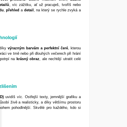
etailů
, víc zážitku, ať už pracuješ, tvoříš nebo
du
,
přehled
a
detail
, na který se rychle zvyká a
hnologií
díky
výrazným barvám a perfektní čeré
, kterou
práci ve tmě nebo při dlouhých večerech při hrání
o potrpí na
krásný
obraz
, ale nechtějí utratit celé
zlišením
D)
uvidíš víc. Ostřejší texty, jemnější grafiku a
sobí živě a realisticky, a díky většímu prostoru
nohem pohodlnější. Skvělé pro každého, kdo si