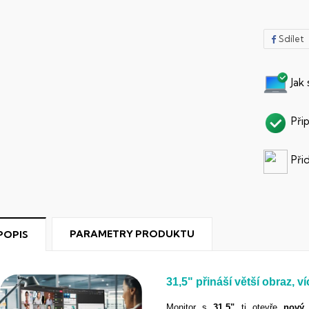
Sdílet
Jak
Při
Při
PARAMETRY PRODUKTU
POPIS
31,5"
p
řináší větší obraz, v
Monitor s
31,5"
ti otevře
nový