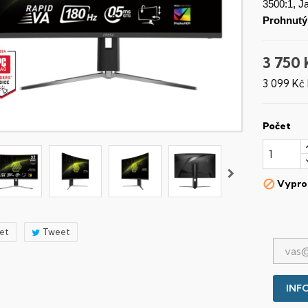
3500:1, J
Prohnutý
3 750 
3 099 Kč
Počet
Vypro

let
Tweet
INFO