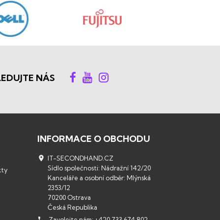
LEDUJTE NÁS
INFORMACE O OBCHODU

IT-SECONDHAND.CZ
Sídlo společnosti: Nádražní 142/20
kty
Kanceláře a osobní odběr: Mlýnská
2353/12
70200 Ostrava
Česká Republika

Zavolejte nám:
+420 733 674 802