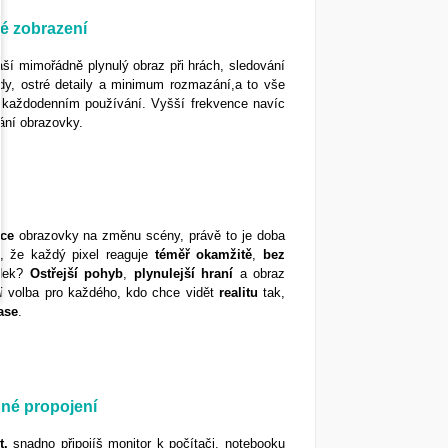
é zobrazení
áší mimořádně plynulý obraz při hrách, sledování
ody, ostré detaily a minimum rozmazání,a to vše
ři každodenním používání. Vyšší frekvence navíc
vání obrazovky.
kce
obrazovky na změnu scény, právě to je doba
 že každý pixel reaguje
téměř
okamžitě
,
bez
edek?
Ostřejší
pohyb
,
plynulejší
hraní
a obraz
ní volba pro každého, kdo chce vidět
realitu
tak,
ase
.
dné propojení
t,
snadno připojíš monitor k počítači, notebooku