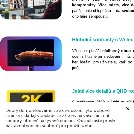
kompromisy
.
Více
místa
,
více d
paříš, tahle úhlopříčka ti dá
svobo
o to hůře se opouští.
Hluboké kontrasty s VA tec
VA panel přináší
nádherný
obraz
oceníš hlavně při sledování filmů, 
her. Ideální pro uživatele, kteří s
jmění.
Ještě více detailů s QHD ro
S rozlišením
2560 × 1440 px (QH
×
bohatší barevné přechody. Obraz pů
Dobrý den, omlouváme se za vyrušení. Tyto webové
na ploše je práce s více okny m
stránky ukládají v souladu se zákony na vaše zařízení
potrpí na kvalitu zobrazení.
soubory, obecně nazývané cookies. Odsouhlaste prosím
nastavení cookies souborů pro použití webu.