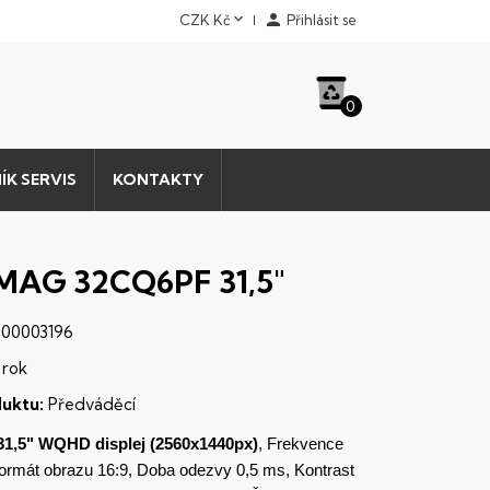


CZK Kč
Přihlásit se
0
ÍK SERVIS
KONTAKTY
MAG 32CQ6PF 31,5"
00003196
 rok
uktu:
Předváděcí
31,5"
WQHD
displej
(2560x1440px)
, Frekvence
Formát obrazu 16:9, Doba odezvy 0,5 ms, Kontrast