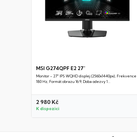
MSI G274QPF E2 27"
Monitor - 27" IPS WQHD displej (2560x1440px), Frekvence
Rychlý náhled
180 Hz, Formát obrazu 16:9, Doba odezvy 1...
2 980 Kč
K dispozici