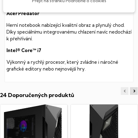
Přejít na stránku Podrobně o cookies
mnohem
rychlejší
práci s daty.
Acer Predator
Herní notebook nabízející kvalitní obraz a plynulý chod.
Díky speciálnímu integrovanému chlazení navíc nedochází
k přehřívání.
Intel® Core™ i7
Výkonný a rychlý procesor, který zvládne i náročné
grafické editory nebo nejnovější hry.
24 Doporučených produktů