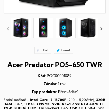
Sdílet
Tweet
Acer Predator PO5-650 TWR
Kód:
POC00001089
Záruka:
1 rok
Typ produktu:
Předváděcí
Stolní počítač -
Intel Core i7-13700F
(2,10 - 5,20GHz),
32GB
RAM
DDR5,
1TB SSD NVMe
,
NVIDIA GeForce RTX 4070 Ti -
12GB GDDR6
,
HDMI
,
DisplayPort
, LAN,
USB 3.0, USB-C
, Wifi,