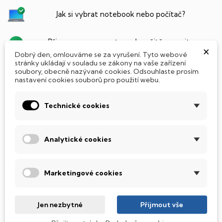
Jak si vybrat notebook nebo počítač?
Připraveno - zapnete a okamžitě pracujte
×
Dobrý den, omlouváme se za vyrušení. Tyto webové
stránky ukládají v souladu se zákony na vaše zařízení
Přidat Microsoft Office Plus ➡️ 499,-
soubory, obecně nazývané cookies. Odsouhlaste prosím
nastavení cookies souborů pro použití webu.
Technické cookies
PARAMETRY PRODUKTU
POPIS
Analytické cookies
SSD Disk
Tento stolní počítač je vybaven
SSD
(Solid State Drive)
diskem, který na rozdíl od starších magnetických HDD
Marketingové cookies
(Hard Disk Drive) disků nedisponuje žádnými pohyblivými
součástmi a je tak mnohem méně náchylný
k mechanickému poškození. Díky použití elektronické
Jen nezbytné
Přijmout vše
soustavy je tento disk mnohem
tišší
a především nabízí