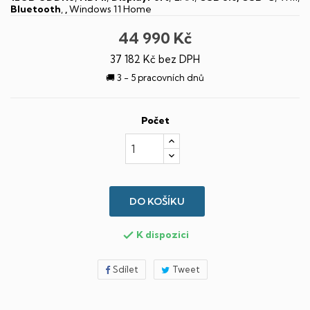
Bluetooth
,
,
Windows 11 Home
44 990 Kč
37 182 Kč bez DPH
🚚 3 - 5 pracovních dnů
Počet
DO KOŠÍKU
K dispozici

Sdílet
Tweet