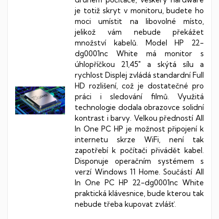
je totiž skryt v monitoru, budete ho
moci umístit na libovolné místo,
jelikož vám nebude překážet
množství kabelů. Model HP 22-
dg0001nc White má monitor s
úhlopříčkou 21,45" a skýtá sílu a
rychlost Displej zvládá standardní Full
HD rozlišení, což je dostatečné pro
práci i sledování filmů. Využitá
technologie dodala obrazovce solidní
kontrast i barvy. Velkou předností All
In One PC HP je možnost připojení k
internetu skrze WiFi, není tak
zapotřebí k počítači přivádět kabel.
Disponuje operačním systémem s
verzí Windows 11 Home. Součástí All
In One PC HP 22-dg0001nc White
praktická klávesnice, bude kterou tak
nebude třeba kupovat zvlášť.