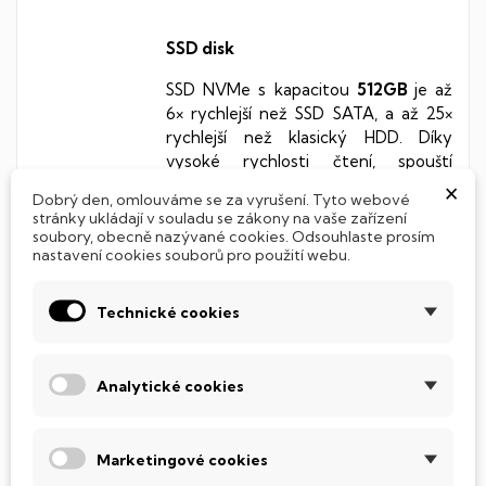
SSD disk
SSD NVMe s kapacitou
512GB
je až
6× rychlejší než SSD SATA, a až 25×
rychlejší než klasický HDD. Díky
vysoké rychlosti čtení, spouští
×
systém i aplikace prakticky okamžitě
Dobrý den, omlouváme se za vyrušení. Tyto webové
a umožňuje bleskový přenos dat.
stránky ukládají v souladu se zákony na vaše zařízení
Díky modernímu rozhraní PCIe je
soubory, obecně nazývané cookies. Odsouhlaste prosím
nastavení cookies souborů pro použití webu.
nejen rychlejší, ale i energeticky
efektivnější a odolnější vůči
opotřebení. Pokud hledáte maximální
Technické cookies
rychlost a plynulost, NVMe SSD je
jasná volba!
Analytické cookies
Windows 11
Marketingové cookies
Předinstalovaný operační systém