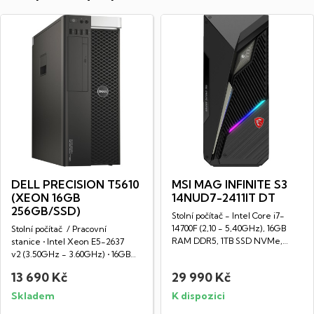
DELL PRECISION T5610
MSI MAG INFINITE S3
(XEON 16GB
14NUD7-2411IT DT
256GB/SSD)
Stolní počítač - Intel Core i7-
14700F (2,10 - 5,40GHz), 16GB
Stolní počítač / Pracovní
RAM DDR5, 1TB SSD NVMe,
stanice • Intel Xeon E5-2637
NVIDIA...
v2 (3.50GHz - 3.60GHz) • 16GB
RAM DDR3...
13 690 Kč
29 990 Kč
Skladem
K dispozici