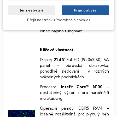
Win 11 Home v češtině, se všemi
potřebnými drivery a aktualizacemi.
Jen nezbytné
Přijmout vše
Od nás dostanete přístroj připraven
k okamžitému používání. Stačí
Přejít na stránku Podrobně o cookies
stisknout tlačítko ON a můžete
ihned naplno fungovat.
Klíčové vlastnosti
Displej:
21,45″
Full HD (1920×1080), VA
panel – obrovská obrazovka,
pohodlné sledování i v různých
světelných podmínkách.
Procesor:
Intel® Core™ N100
–
dostatečný výkon i pro náročnější
multitasking.
Operační paměť: DDR5 RAM –
ideálně rozšiřitelná, pro plynulý běh