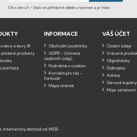
Chci slevu? ✅ Stačí se přihlásit k odběru novinek a je Vaše.
DUKTY
INFORMACE
VÁŠ ÚČET
 akce a slevy 💯
Obchodní podmínky
Osobní údaje
 přidané produkty
GDPR - Ochrana
Vrácené produ
osobních údajů
booky
Objednávky
Podrobně o cookies
í počítače
Dobropisy
Kontaktujte nás -
Adresy
formulář
Slevové kupóny
Mapa stránek
Moje oznámení
a.
Internetový obchod od WEB-