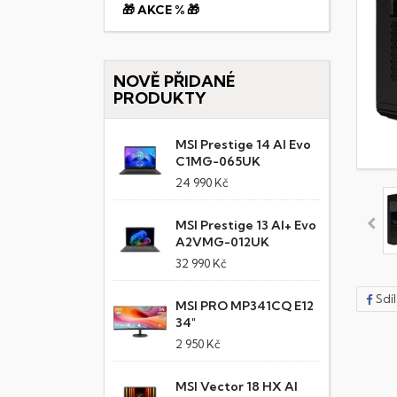
🎁 AKCE % 🎁
NOVĚ PŘIDANÉ
PRODUKTY
MSI Prestige 14 AI Evo
C1MG-065UK
24 990 Kč
MSI Prestige 13 AI+ Evo
A2VMG-012UK
32 990 Kč
Sdí
MSI PRO MP341CQ E12
34"
2 950 Kč
MSI Vector 18 HX AI