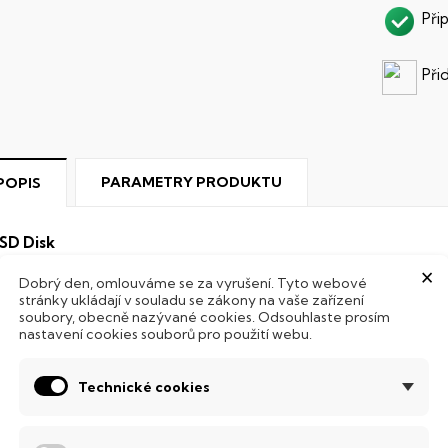
Při
Při
PARAMETRY PRODUKTU
POPIS
SD Disk
×
ento stolní počítač je vybaven
SSD
(Solid State Drive) diskem,
Dobrý den, omlouváme se za vyrušení. Tyto webové
stránky ukládají v souladu se zákony na vaše zařízení
DD (Hard Disk Drive) disků nedisponuje žádnými pohyblivými 
soubory, obecně nazývané cookies. Odsouhlaste prosím
 mechanickému poškození. Díky použití elektronické sousta
nastavení cookies souborů pro použití webu.
abízí mnohem
rychlejší
práci s daty.
ntel® Core™ i7
Technické cookies
ýkonný a rychlý procesor, který zvládne i náročné grafické edit