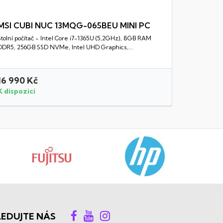
MSI CUBI NUC 13MQG-065BEU MINI PC
Stolní počítač - Intel Core i7-1365U (5,2GHz), 8GB RAM
Rychlý náhled
DDR5, 256GB SSD NVMe, Intel UHD Graphics,...
16 990 Kč
15 490 
K dispozici
K dispozi
LEDUJTE NÁS