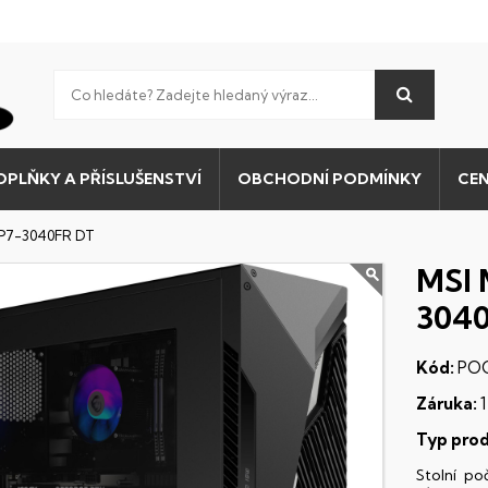
OPLŇKY A PŘÍSLUŠENSTVÍ
OBCHODNÍ PODMÍNKY
CEN
VP7-3040FR DT
MSI 
304
Kód:
POC
Záruka:
1
Typ prod
Stolní po