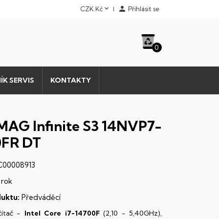


CZK Kč
Přihlásit se
0
ÍK SERVIS
KONTAKTY
MAG Infinite S3 14NVP7-
0FR DT
00008913
 rok
uktu:
Předváděcí
čítač -
Intel Core i7-14700F
(2,10 - 5,40GHz),