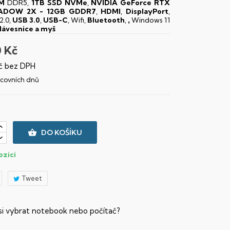
M
DDR5,
1TB SSD NVMe
,
NVIDIA GeForce RTX
ADOW 2X - 12GB GDDR7
,
HDMI
,
DisplayPort
,
2.0,
USB 3.0
,
USB-C
, Wifi,
Bluetooth
,
Windows 11
,
lávesnice a myš
0 Kč
č bez DPH
racovních dnů

DO KOŠÍKU
ozici
Tweet
 si vybrat notebook nebo počítač?