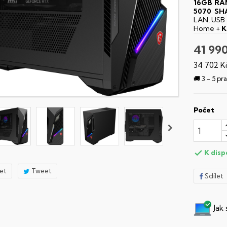
16GB RA
5070 SH
LAN, USB 
Home +
K
41 99
34 702 K
🚚 3 - 5 p
Počet
K disp

let
Tweet
Sdílet
Jak