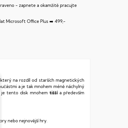
praveno - zapnete a okamžitě pracujte
dat Microsoft Office Plus ➡️ 499,-
 který na rozdíl od starších magnetických
součástmi a je tak mnohem méně náchylný
vy je tento disk mnohem
tišší
a především
ory nebo nejnovější hry.