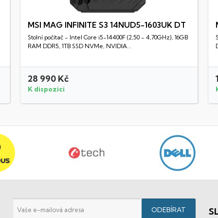
MSI MAG INFINITE S3 14NUD5-1603UK DT
Stolní počítač - Intel Core i5-14400F (2,50 - 4,70GHz), 16GB
Rychlý náhled
RAM DDR5, 1TB SSD NVMe, NVIDIA...
28 990 Kč
K dispozici
S