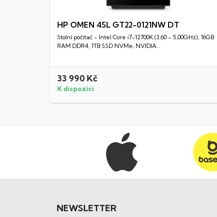
HP OMEN 45L GT22-0121NW DT
Stolní počítač - Intel Core i7-12700K (3,60 - 5,00GHz), 16GB
Rychlý náhled
RAM DDR4, 1TB SSD NVMe, NVIDIA...
33 990 Kč
K dispozici
NEWSLETTER