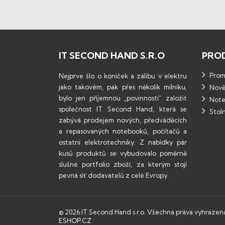
IT SECOND HAND S.R.O
PRO
Promo
Nejprve šlo o koníček a zálibu v elektru
jako takovém, pak přes několik milníku,
Nově
bylo jen příjemnou „povinností“ založit
Note
společnost IT Second Hand, která se
Stoln
zabývá prodejem nových, předváděcích
a repasovaných notebooků, počítačů a
ostatní elektrotechniky. Z nabídky pár
kusů produktů se vybudovalo poměrně
slušné portfolio zboží, za kterým stojí
pevná síť dodavatelů z celé Evropy.
© 2026 IT Second Hand s.r.o. Všechna práva vyhrazen
ESHOP.CZ