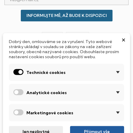
INFORMUJTE MĚ, AŽ BUDE K DISPOZICI
Sdílet
Tweet
×
Dobrý den, omlouváme se za vyrušení. Tyto webové
stránky ukládají v souladu se zákony na vaše zařízení
soubory, obecně nazývané cookies. Odsouhlaste prosím
nastavení cookies souborů pro použití webu.
Jak si vybrat notebook nebo počítač?
Technické cookies
Připraveno - zapnete a okamžitě pracujte
Analytické cookies
Přidat Microsoft Office Plus ➡️ 499,-
Marketingové cookies
PARAMETRY PRODUKTU
POPIS
Jen nezbytné
Přijmout vše