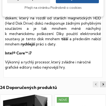
SSD Disk
Přejít na stránku Podrobně o cookies
Tento stolní počítač je vybaven
SSD
(Solid State Drive)
diskem, který na rozdíl od starších magnetických HDD
(Hard Disk Drive) disků nedisponuje žádnými pohyblivými
součástmi a je tak mnohem méně náchylný
k mechanickému poškození. Díky použití elektronické
soustavy je tento disk mnohem
tišší
a především nabízí
mnohem
rychlejší
práci s daty.
Intel® Core™ i7
Výkonný a rychlý procesor, který zvládne i náročné
grafické editory nebo nejnovější hry.
24 Doporučených produktů
NOVÉ