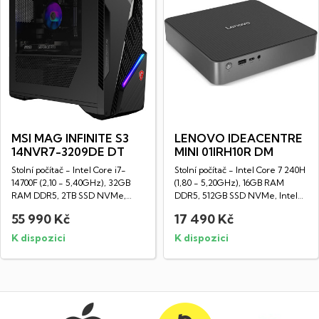
MSI MAG INFINITE S3
LENOVO IDEACENTRE
14NVR7-3209DE DT
MINI 01IRH10R DM
Stolní počítač - Intel Core i7-
Stolní počítač - Intel Core 7 240H
14700F (2,10 - 5,40GHz), 32GB
(1,80 - 5,20GHz), 16GB RAM
RAM DDR5, 2TB SSD NVMe,
DDR5, 512GB SSD NVMe, Intel
NVIDIA...
HD...
55 990 Kč
17 490 Kč
K dispozici
K dispozici