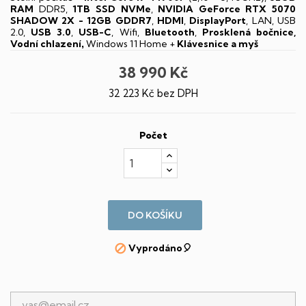
RAM
DDR5,
1TB SSD NVMe
,
NVIDIA GeForce RTX 5070
SHADOW 2X - 12GB GDDR7
,
HDMI
,
DisplayPort
, LAN, USB
2.0,
USB 3.0
,
USB-C
, Wifi,
Bluetooth
,
Prosklená bočnice,
Vodní chlazení
Windows 11 Home +
Klávesnice a myš
,
38 990 Kč
32 223 Kč bez DPH
Počet
DO KOŠÍKU
Vyprodáno🎈
