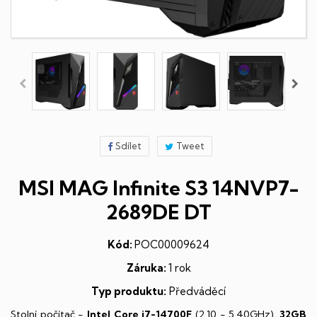
Sdílet
Tweet
MSI MAG Infinite S3 14NVP7-
2689DE DT
Kód:
POC00009624
Záruka:
1 rok
Typ produktu:
Předváděcí
Stolní počítač -
Intel Core i7-14700F
(2,10 - 5,40GHz),
32GB