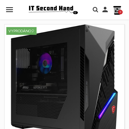

0
VYPRODÁNO🎈