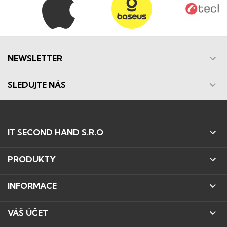

NEWSLETTER

SLEDUJTE NÁS

IT SECOND HAND S.R.O

PRODUKTY

INFORMACE

VÁŠ ÚČET