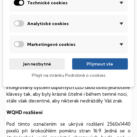
Technické cookies
SSD Disk
Tento notebook je vybaven
SSD
(Solid State Drive)
Analytické cookies
diskem, který na rozdíl od starších magnetických HDD
(Hard Disk Drive) disků nedisponuje žádnými pohyblivými
součástmi a je tak mnohem méně náchylný
Marketingové cookies
k mechanickému poškození. Díky použití elektronické
soustavy je tento disk mnohem
tišší
a především nabízí
mnohem
rychlejší
práci s daty.
Jen nezbytné
Přijmout vše
Podsvícená klávesnice
Přejít na stránku Podrobně o cookies
Integrovaný systém úsporných LED diod osvítí jednotlivé
klávesy tak, aby byly krásně čitelné i během temné noci,
stále však decentně, aby nikterak nedráždily Váš zrak.
WQHD rozlišení
Pod tímto označením se ukrývá rozlišení 2560x1440
pixelů při širokoúhlém poměru stran 16:9. Jedná se o