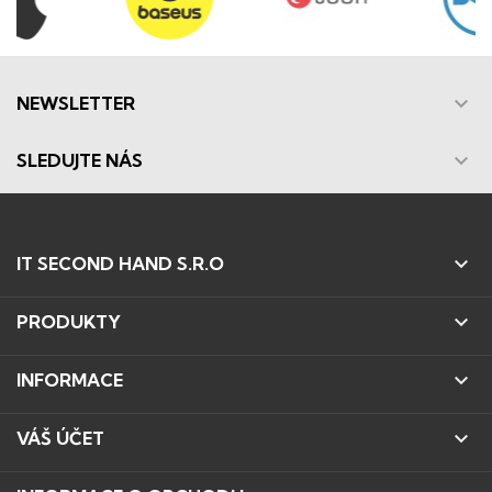

NEWSLETTER

SLEDUJTE NÁS

IT SECOND HAND S.R.O

PRODUKTY

INFORMACE

VÁŠ ÚČET