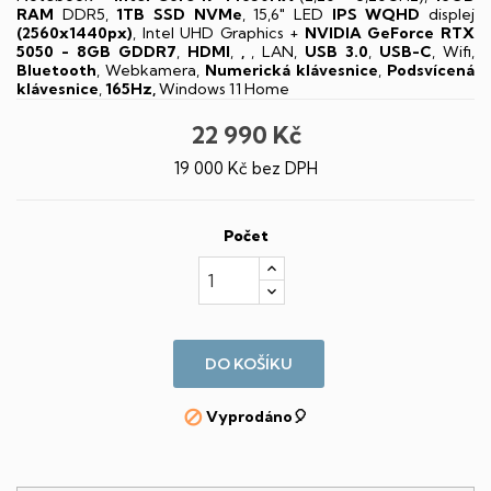
RAM
DDR5,
1TB SSD NVMe
, 15,6" LED
IPS
WQHD
displej
(2560x1440px)
, Intel UHD Graphics +
NVIDIA GeForce RTX
5050 - 8GB GDDR7
,
HDMI
,
,
, LAN,
USB 3.0
,
USB-C
, Wifi,
Bluetooth
, Webkamera,
Numerická klávesnice
,
Podsvícená
klávesnice
,
165Hz,
Windows 11 Home
22 990 Kč
19 000 Kč bez DPH
Počet
DO KOŠÍKU
Vyprodáno🎈
