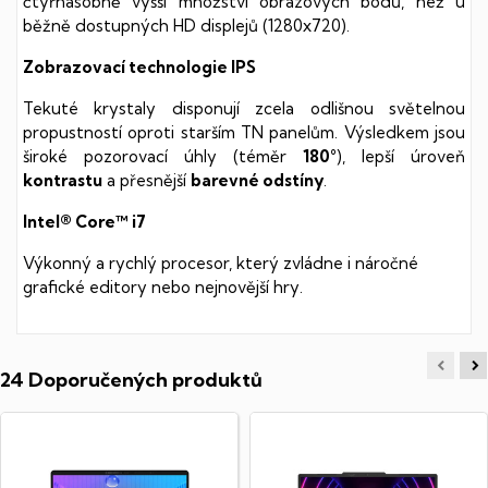
čtyřnásobně vyšší množství obrazových bodů, než u
běžně dostupných HD displejů (1280x720).
Zobrazovací technologie IPS
Tekuté krystaly disponují zcela odlišnou světelnou
propustností oproti starším TN panelům. Výsledkem jsou
široké pozorovací úhly (téměr
180°
), lepší úroveň
kontrastu
a přesnější
barevné odstíny
.
Intel® Core™ i7
Výkonný a rychlý procesor, který zvládne i náročné
grafické editory nebo nejnovější hry.
24 Doporučených produktů