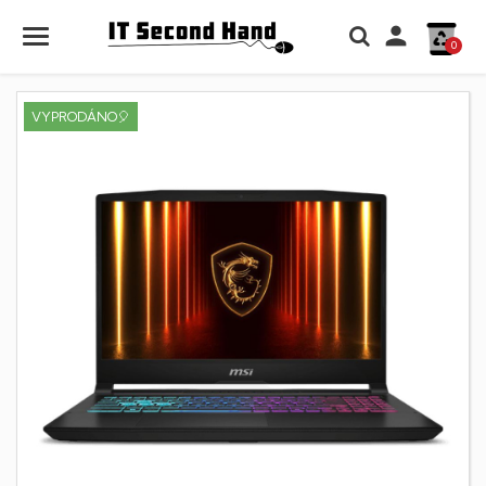

0
VYPRODÁNO🎈