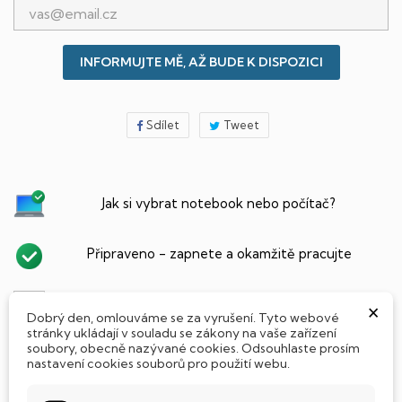
INFORMUJTE MĚ, AŽ BUDE K DISPOZICI
Sdílet
Tweet
Jak si vybrat notebook nebo počítač?
Připraveno - zapnete a okamžitě pracujte
Přidat Microsoft Office Plus ➡️ 499,-
×
Dobrý den, omlouváme se za vyrušení. Tyto webové
stránky ukládají v souladu se zákony na vaše zařízení
soubory, obecně nazývané cookies. Odsouhlaste prosím
nastavení cookies souborů pro použití webu.
PARAMETRY PRODUKTU
POPIS