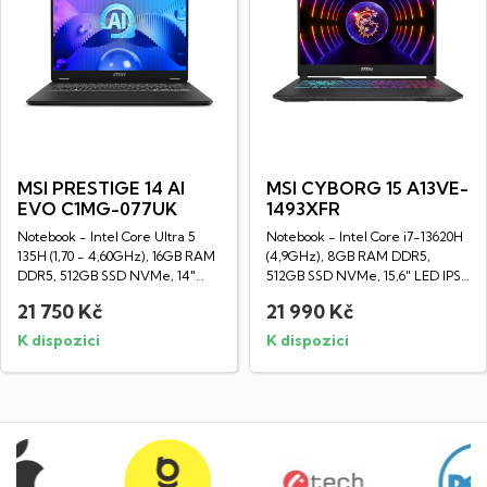
MSI PRESTIGE 14 AI
MSI CYBORG 15 A13VE-
EVO C1MG-077UK
1493XFR
Notebook - Intel Core Ultra 5
Notebook - Intel Core i7-13620H
135H (1,70 - 4,60GHz), 16GB RAM
(4,9GHz), 8GB RAM DDR5,
DDR5, 512GB SSD NVMe, 14"
512GB SSD NVMe, 15,6" LED IPS
LED IPS...
Full HD...
21 750 Kč
21 990 Kč
K dispozici
K dispozici