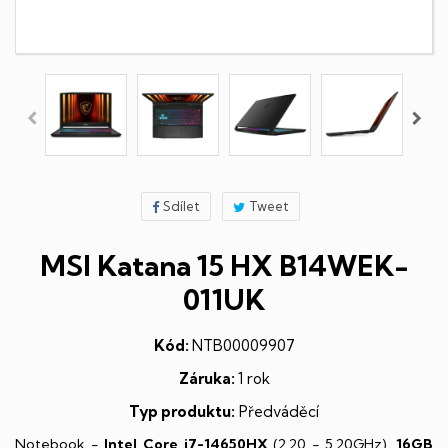
Sdílet
Tweet
MSI Katana 15 HX B14WEK-
011UK
Kód:
NTB00009907
Záruka:
1 rok
Typ produktu:
Předváděcí
Notebook -
Intel Core i7-14650HX
(2,20 - 5,20GHz),
16GB