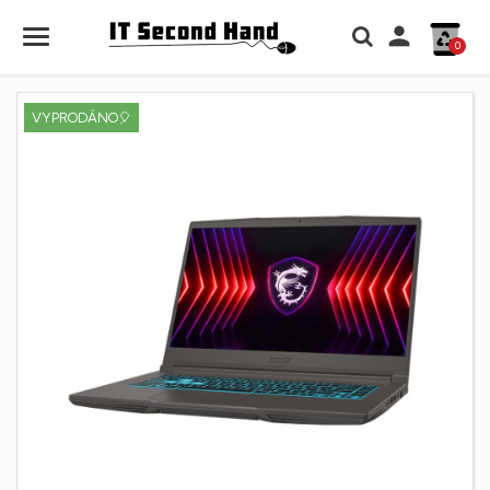

0
VYPRODÁNO🎈