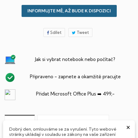
INFORMUJTE MĚ, AŽ BUDE K DISPOZICI
Sdílet
Tweet
Jak si vybrat notebook nebo počítač?
Připraveno - zapnete a okamžitě pracujte
Přidat Microsoft Office Plus ➡️ 499,-
PARAMETRY PRODUKTU
POPIS
×
Dobrý den, omlouváme se za vyrušení. Tyto webové
stránky ukládají v souladu se zákony na vaše zařízení
SSD Disk