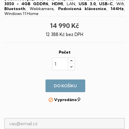
3050 - 4GB GDDR6
,
HDMI
, LAN,
USB 3.0, USB-C
, Wifi,
Bluetooth
, Webkamera,
Podsvícená klávesnice
,
144Hz
,
Windows 11 Home
14 990 Kč
12 388 Kč bez DPH
Počet
DO KOŠÍKU
Vyprodáno🎈
