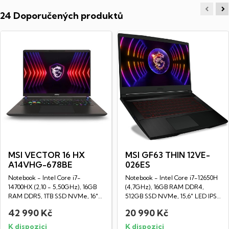
24 Doporučených produktů
MSI VECTOR 16 HX
MSI GF63 THIN 12VE-
A14VHG-678BE
026ES
Notebook - Intel Core i7-
Notebook - Intel Core i7-12650H
14700HX (2,10 - 5,50GHz), 16GB
(4,7GHz), 16GB RAM DDR4,
RAM DDR5, 1TB SSD NVMe, 16"
512GB SSD NVMe, 15,6" LED IPS
LED IPS WQXGA...
Full HD...
42 990 Kč
20 990 Kč
K dispozici
K dispozici