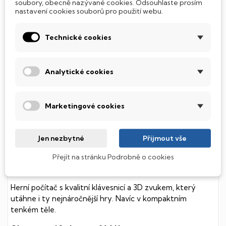
soubory, obecně nazývané cookies. Odsouhlaste prosím
nastavení cookies souborů pro použití webu.
Tento notebook je vybaven
SSD
(Solid State Drive)
diskem, který na rozdíl od starších magnetických HDD
Technické cookies
(Hard Disk Drive) disků nedisponuje žádnými pohyblivými
součástmi a je tak mnohem méně náchylný
k mechanickému poškození. Díky použití elektronické
Analytické cookies
soustavy je tento disk mnohem
tišší
a především nabízí
mnohem
rychlejší
práci s daty.
Podsvícená klávesnice
Marketingové cookies
Integrovaný systém úsporných LED diod osvítí jednotlivé
klávesy tak, aby byly krásně čitelné i během temné noci,
Jen nezbytné
Přijmout vše
stále však decentně, aby nikterak nedráždily Váš zrak.
Přejít na stránku Podrobně o cookies
MSI Thin
Herní počítač s kvalitní klávesnicí a 3D zvukem, který
utáhne i ty nejnáročnější hry. Navíc v kompaktním
tenkém těle.