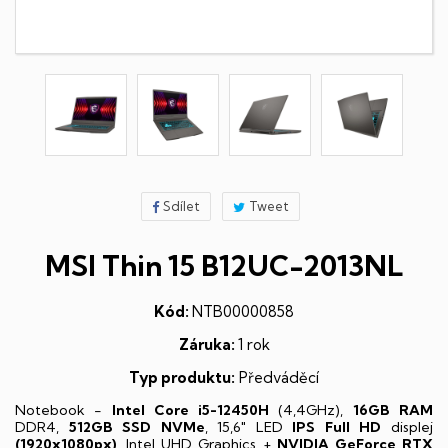
Sdílet
Tweet
MSI Thin 15 B12UC-2013NL
Kód:
NTB00000858
Záruka:
1 rok
Typ produktu:
Předváděcí
Notebook -
Intel Core i5-12450H
(4,4GHz),
16GB RAM
DDR4,
512GB SSD NVMe
, 15,6" LED
IPS
Full HD
displej
(1920x1080px)
, Intel UHD Graphics +
NVIDIA GeForce RTX