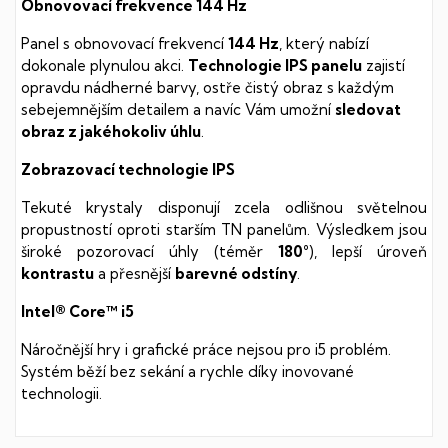
Obnovovací frekvence 144 Hz
Panel s obnovovací frekvencí
144 Hz
, který nabízí
dokonale plynulou akci.
Technologie IPS panelu
zajistí
opravdu nádherné barvy, ostře čistý obraz s každým
sebejemnějším detailem a navíc Vám umožní
sledovat
obraz z jakéhokoliv úhlu
.
Zobrazovací technologie IPS
Tekuté krystaly disponují zcela odlišnou světelnou
propustností oproti starším TN panelům. Výsledkem jsou
široké pozorovací úhly (téměr
180°
), lepší úroveň
kontrastu
a přesnější
barevné odstíny
.
Intel® Core™ i5
Náročnější hry i grafické práce nejsou pro i5 problém.
Systém běží bez sekání a rychle díky inovované
technologii.