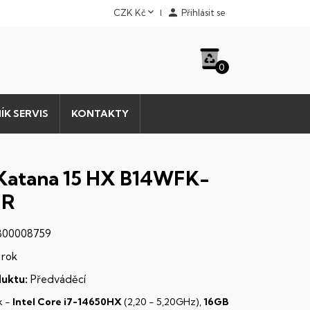


CZK Kč
Přihlásit se
0
ÍK SERVIS
KONTAKTY
Katana 15 HX B14WFK-
FR
00008759
 rok
uktu:
Předváděcí
k -
Intel Core i7-14650HX
(2,20 - 5,20GHz),
16GB