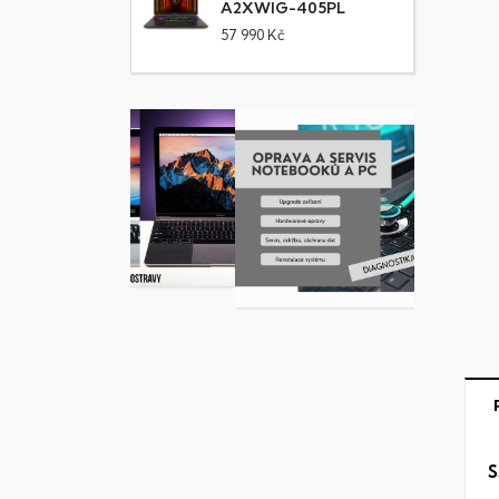
A2XWIG-405PL
57 990 Kč
S