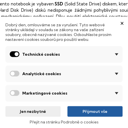
ento notebook je vybaven
SSD
(Solid State Drive) diskem, kte
Hard Disk Drive) disků nedisponuje žádnými pohyblivými s
 mechanickému poškození. Díky použití elektronické sousta
×
abízí mnohem
rychlejší
práci s daty.
Dobrý den, omlouváme se za vyrušení. Tyto webové
stránky ukládají v souladu se zákony na vaše zařízení
odsvícená klávesnice
soubory, obecně nazývané cookies. Odsouhlaste prosím
nastavení cookies souborů pro použití webu.
ntegrovaný systém úsporných LED diod osvítí jednotlivé klávesy
emné noci, stále však decentně, aby nikterak nedráždily Váš zra
Technické cookies
bnovovací frekvence 144 Hz
Analytické cookies
anel s obnovovací frekvencí
144 Hz
, který nabízí dokonale plynu
pravdu nádherné barvy, ostře čistý obraz s každým sebejemněj
ledovat obraz z jakéhokoliv úhlu
.
Marketingové cookies
obrazovací technologie IPS
ekuté krystaly disponují zcela odlišnou světelnou propustno
Jen nezbytné
Přijmout vše
sou široké pozorovací úhly (téměr
180°
), lepší úroveň
kontrastu
a
Přejít na stránku Podrobně o cookies
ntel® Core™ i7