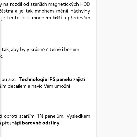
rý na rozdíl od starších magnetických HDD
oučástmi a je tak mnohem méně náchylný
vy je tento disk mnohem
tišší
a především
 tak, aby byly krásně čitelné i během
k.
lou akci.
Technologie IPS panelu
zajistí
ším detailem a navíc Vám umožní
stí oproti starším TN panelům. Výsledkem
 přesnější
barevné odstíny
.