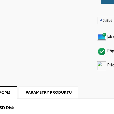
Sdílet
Jak
Při
Při
PARAMETRY PRODUKTU
POPIS
SD Disk