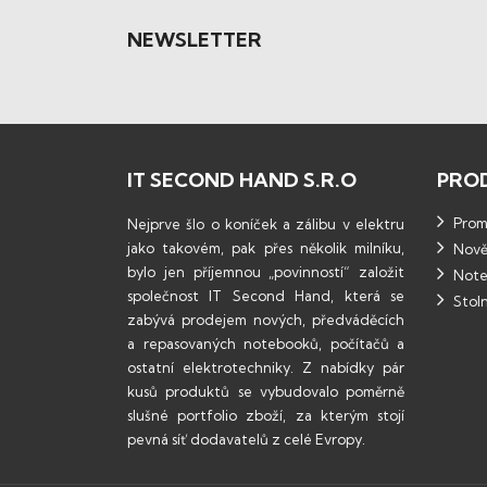
NEWSLETTER
IT SECOND HAND S.R.O
PRO
Promo
Nejprve šlo o koníček a zálibu v elektru
jako takovém, pak přes několik milníku,
Nově
bylo jen příjemnou „povinností“ založit
Note
společnost IT Second Hand, která se
Stoln
zabývá prodejem nových, předváděcích
a repasovaných notebooků, počítačů a
ostatní elektrotechniky. Z nabídky pár
kusů produktů se vybudovalo poměrně
slušné portfolio zboží, za kterým stojí
pevná síť dodavatelů z celé Evropy.