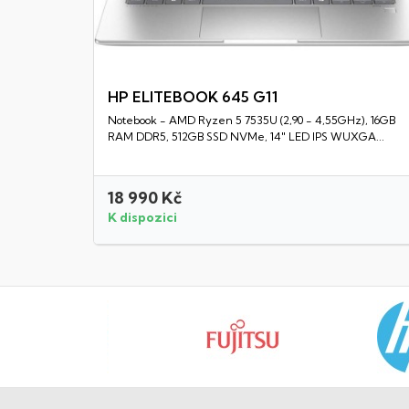
HP ELITEBOOK 645 G11
Notebook - AMD Ryzen 5 7535U (2,90 - 4,55GHz), 16GB
Rychlý náhled
RAM DDR5, 512GB SSD NVMe, 14" LED IPS WUXGA...
18 990 Kč
K dispozici