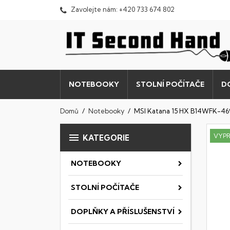
Zavolejte nám:
+420 733 674 802
NOTEBOOKY
STOLNÍ POČÍTAČE
D
Domů
Notebooky
MSI Katana 15 HX B14WFK-46

VYP
KATEGORIE
NOTEBOOKY
STOLNÍ POČÍTAČE
DOPLŇKY A PŘÍSLUŠENSTVÍ