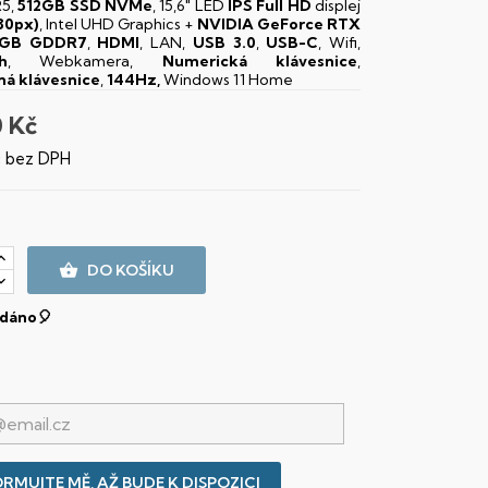
5,
512GB SSD NVMe
, 15,6" LED
IPS
Full HD
displej
80px)
, Intel UHD Graphics +
NVIDIA GeForce RTX
8GB GDDR7
,
HDMI
, LAN,
USB 3.0
,
USB-C
, Wifi,
h
, Webkamera,
Numerická klávesnice
,
ná klávesnice
,
144Hz,
Windows 11 Home
0 Kč
č bez DPH

DO KOŠÍKU
dáno🎈
RMUJTE MĚ, AŽ BUDE K DISPOZICI