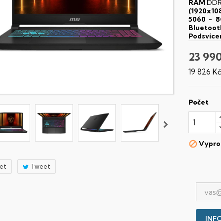
RAM
DDR
(1920x10
5060 - 
Bluetoot
Podsvíce
23 99
19 826 K
Počet
Vypro

let
Tweet
INFO