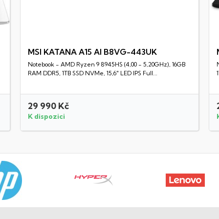
MSI KATANA A15 AI B8VG-443UK
Notebook - AMD Ryzen 9 8945HS (4,00 - 5,20GHz), 16GB
Rychlý náhled
RAM DDR5, 1TB SSD NVMe, 15,6" LED IPS Full...
29 990 Kč
K dispozici