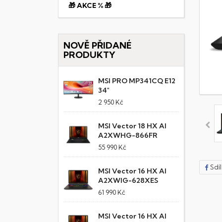
🎁 AKCE % 🎁
NOVĚ PŘIDANÉ
PRODUKTY
MSI PRO MP341CQ E12
34"
2 950 Kč
MSI Vector 18 HX AI
A2XWHG-866FR
55 990 Kč
Sdí
MSI Vector 16 HX AI
A2XWIG-628XES
61 990 Kč
MSI Vector 16 HX AI