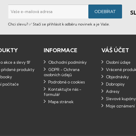
S
Chci slevu? ✅ Stačí se přihlásit k odběru novinek a je Vaše.
DUKTY
INFORMACE
VÁŠ ÚČET
 akce a slevy 💯
Obchodní podmínky
Osobní údaje
 přidané produkty
GDPR - Ochrana
Vrácené produ
osobních údajů
booky
Objednávky
Podrobně o cookies
í počítače
Dobropisy
Kontaktujte nás -
Adresy
formulář
Slevové kupóny
Mapa stránek
Moje oznámení