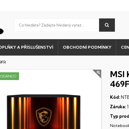
OPLŇKY A PŘÍSLUŠENSTVÍ
OBCHODNÍ PODMÍNKY
CEN
9FR
MSI 
RODÁNO🎈
469
Kód:
NTB
Záruka:
1
Typ prod
Noteboo