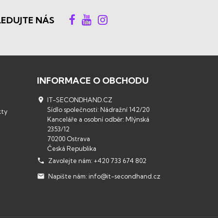
LEDUJTE NÁS
INFORMACE O OBCHODU

IT-SECONDHAND.CZ
Sídlo společnosti: Nádražní 142/20
kty
Kanceláře a osobní odběr: Mlýnská
2353/12
70200 Ostrava
Česká Republika

Zavolejte nám:
+420 733 674 802

Napište nám:
info@it-secondhand.cz