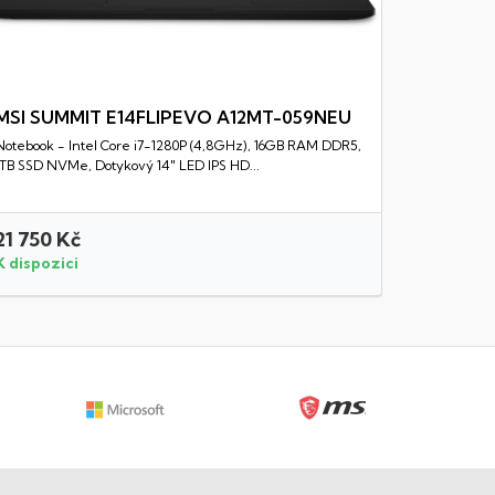
MSI SUMMIT E14FLIPEVO A12MT-059NEU
Notebook - Intel Core i7-1280P (4,8GHz), 16GB RAM DDR5,
Rychlý náhled
1TB SSD NVMe, Dotykový 14" LED IPS HD...
21 750 Kč
19 850 
K dispozici
K dispozi