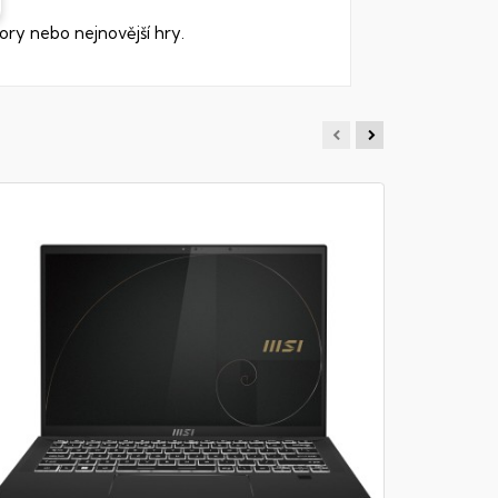
ory nebo nejnovější hry.
MSI PRE
Notebook -
512GB SSD N