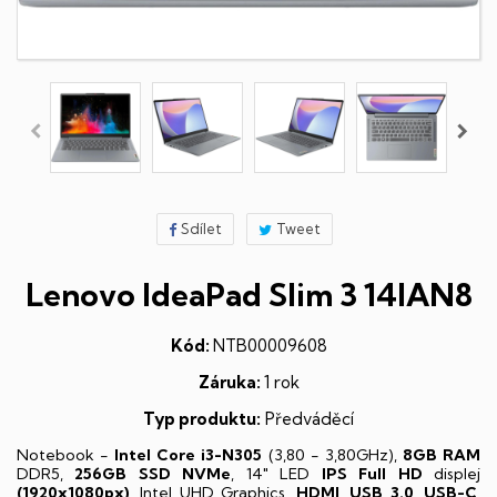
Sdílet
Tweet
Lenovo IdeaPad Slim 3 14IAN8
Kód:
NTB00009608
Záruka:
1 rok
Typ produktu:
Předváděcí
Notebook -
Intel Core i3-N305
(3,80 - 3,80GHz),
8GB RAM
DDR5,
256GB SSD NVMe
, 14" LED
IPS
Full HD
displej
(1920x1080px)
, Intel UHD Graphics,
HDMI
,
USB 3.0
,
USB-C
,