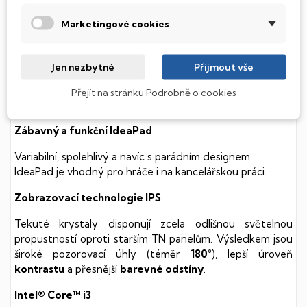
Tento notebook je vybaven
SSD
(Solid State Drive)
Marketingové cookies
diskem, který na rozdíl od starších magnetických HDD
(Hard Disk Drive) disků nedisponuje žádnými pohyblivými
součástmi a je tak mnohem méně náchylný
Jen nezbytné
Přijmout vše
k mechanickému poškození. Díky použití elektronické
soustavy je tento disk mnohem
tišší
a především nabízí
Přejít na stránku Podrobně o cookies
mnohem
rychlejší
práci s daty.
Zábavný a funkční IdeaPad
Variabilní, spolehlivý a navíc s parádním designem.
IdeaPad je vhodný pro hráče i na kancelářskou práci.
Zobrazovací technologie IPS
Tekuté krystaly disponují zcela odlišnou světelnou
propustností oproti starším TN panelům. Výsledkem jsou
široké pozorovací úhly (téměr
180°
), lepší úroveň
kontrastu
a přesnější
barevné odstíny
.
Intel® Core™ i3