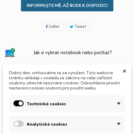
INFORMUJTE MĚ, AŽ BUDE K DISPOZICI
Sdílet
Tweet
Jak si vybrat notebook nebo počítač?
×
Připraveno - zapnete a okamžitě pracujte
Dobrý den, omlouváme se za vyrušení. Tyto webové
stránky ukládají v souladu se zákony na vaše zařízení
soubory, obecně nazývané cookies. Odsouhlaste prosím
Přidat Microsoft Office Plus ➡️ 499,-
nastavení cookies souborů pro použití webu.
Technické cookies
PARAMETRY PRODUKTU
POPIS
Analytické cookies
SSD Disk