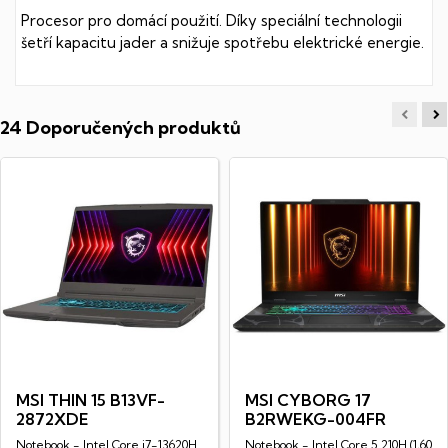
Procesor pro domácí použití. Díky speciální technologii
šetří kapacitu jader a snižuje spotřebu elektrické energie.
24 Doporučených produktů
MSI THIN 15 B13VF-
MSI CYBORG 17
2872XDE
B2RWEKG-004FR
Notebook - Intel Core i7-13620H
Notebook - Intel Core 5 210H (1,60