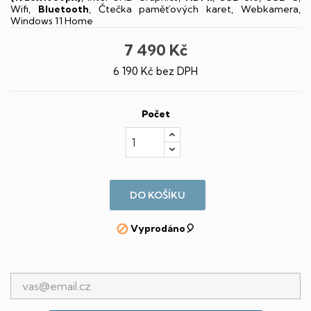
Wifi,
Bluetooth
, Čtečka paměťových karet, Webkamera,
Windows 11 Home
7 490 Kč
6 190 Kč bez DPH
Počet
DO KOŠÍKU
Vyprodáno🎈
