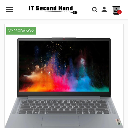

0
VYPRODÁNO🎈