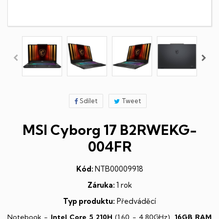
Sdílet
Tweet
MSI Cyborg 17 B2RWEKG-
004FR
Kód:
NTB00009918
Záruka:
1 rok
Typ produktu:
Předváděcí
Notebook -
Intel Core 5 210H
(1,60 - 4,80GHz),
16GB RAM