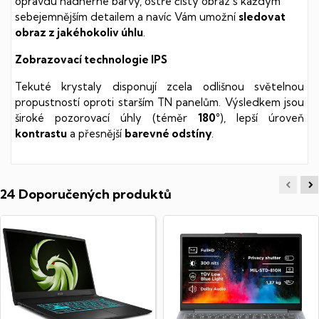
opravdu nádherné barvy, ostře čistý obraz s každým
sebejemnějším detailem a navíc Vám umožní
sledovat
obraz z jakéhokoliv úhlu
.
Zobrazovací technologie IPS
Tekuté krystaly disponují zcela odlišnou světelnou
propustností oproti starším TN panelům. Výsledkem jsou
široké pozorovací úhly (téměr
180°
), lepší úroveň
kontrastu
a přesnější
barevné odstíny
.
24 Doporučených produktů