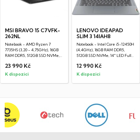
MSI BRAVO 15 C7VFK-
LENOVO IDEAPAD
262NL
SLIM 3 14IAH8
Notebook - AMD Ryzen 7
Notebook - Intel Core i5-12450H
7735HS (3,20 - 4,75GHz), 16GB
(4,4GHz), 16GB RAM DDR5,
RAM DDR5, 512GB SSD NVMe,
512GB SSD NVMe, 14" LED Full
15,6" LED IPS Full...
HD displej...
23 990 Kč
12 990 Kč
K dispozici
K dispozici