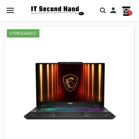

0
VYPRODÁNO🎈