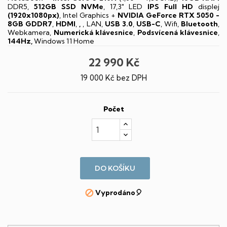
DDR5,
512GB SSD NVMe
, 17,3" LED
IPS
Full HD
displej
(1920x1080px)
, Intel Graphics +
NVIDIA GeForce RTX 5050 -
8GB GDDR7
,
HDMI
,
,
, LAN,
USB 3.0
,
USB-C
, Wifi,
Bluetooth
,
Webkamera,
Numerická klávesnice
,
Podsvícená klávesnice
,
144Hz,
Windows 11 Home
22 990 Kč
19 000 Kč bez DPH
Počet
DO KOŠÍKU
Vyprodáno🎈
