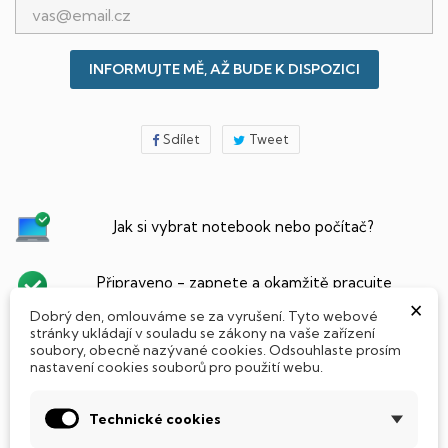
INFORMUJTE MĚ, AŽ BUDE K DISPOZICI
Sdílet
Tweet
Jak si vybrat notebook nebo počítač?
Připraveno - zapnete a okamžitě pracujte
×
Dobrý den, omlouváme se za vyrušení. Tyto webové
stránky ukládají v souladu se zákony na vaše zařízení
Přidat Microsoft Office Plus ➡️ 499,-
soubory, obecně nazývané cookies. Odsouhlaste prosím
nastavení cookies souborů pro použití webu.
Technické cookies
PARAMETRY PRODUKTU
POPIS