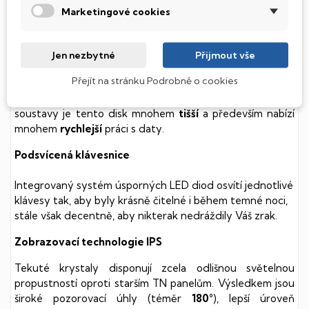
SSD Disk
Marketingové cookies
Tento notebook je vybaven
SSD
(Solid State Drive)
diskem, který na rozdíl od starších magnetických HDD
Jen nezbytné
Přijmout vše
(Hard Disk Drive) disků nedisponuje žádnými pohyblivými
Přejít na stránku Podrobně o cookies
součástmi a je tak mnohem méně náchylný
k mechanickému poškození. Díky použití elektronické
soustavy je tento disk mnohem
tišší
a především nabízí
mnohem
rychlejší
práci s daty.
Podsvícená klávesnice
Integrovaný systém úsporných LED diod osvítí jednotlivé
klávesy tak, aby byly krásně čitelné i během temné noci,
stále však decentně, aby nikterak nedráždily Váš zrak.
Zobrazovací technologie IPS
Tekuté krystaly disponují zcela odlišnou světelnou
propustností oproti starším TN panelům. Výsledkem jsou
široké pozorovací úhly (téměr
180°
), lepší úroveň