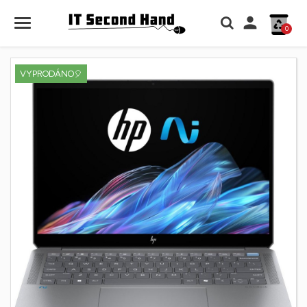

0
VYPRODÁNO🎈