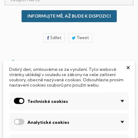
INFORMUJTE MĚ, AŽ BUDE K DISPOZICI
Sdílet
Tweet
Jak si vybrat notebook nebo počítač?
×
Dobrý den, omlouváme se za vyrušení. Tyto webové
stránky ukládají v souladu se zákony na vaše zařízení
soubory, obecně nazývané cookies. Odsouhlaste prosím
Připraveno - zapnete a okamžitě pracujte
nastavení cookies souborů pro použití webu.
Přidat Microsoft Office Plus ➡️ 499,-
Technické cookies
Analytické cookies
PARAMETRY PRODUKTU
POPIS