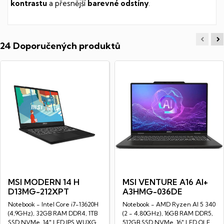
kontrastu
a přesnější
barevné odstíny
.
24 Doporučených produktů
MSI MODERN 14 H
MSI VENTURE A16 AI+
D13MG-212XPT
A3HMG-036DE
Notebook - Intel Core i7-13620H
Notebook - AMD Ryzen AI 5 340
(4,9GHz), 32GB RAM DDR4, 1TB
(2 - 4,80GHz), 16GB RAM DDR5,
SSD NVMe, 14" LED IPS WUXGA
512GB SSD NVMe, 16" LED OLED