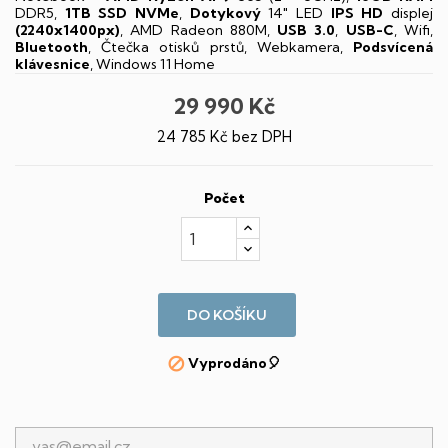
DDR5,
1TB SSD NVMe
,
Dotykový
14" LED
IPS
HD
displej
(2240x1400px)
, AMD Radeon 880M,
USB 3.0
,
USB-C
, Wifi,
Bluetooth
, Čtečka otisků prstů, Webkamera,
Podsvícená
klávesnice
, Windows 11 Home
29 990 Kč
24 785 Kč bez DPH
Počet
DO KOŠÍKU
Vyprodáno🎈
