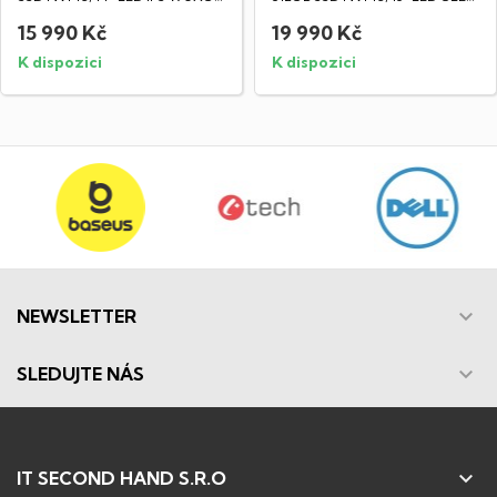
displej...
HD...
15 990 Kč
19 990 Kč
K dispozici
K dispozici

NEWSLETTER

SLEDUJTE NÁS

IT SECOND HAND S.R.O