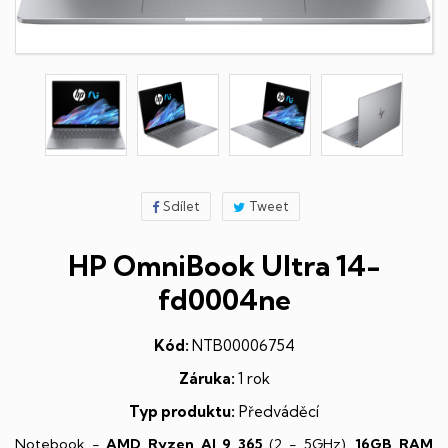
Sdílet
Tweet
HP OmniBook Ultra 14-
fd0004ne
Kód:
NTB00006754
Záruka:
1 rok
Typ produktu:
Předváděcí
Notebook -
AMD Ryzen AI 9 365
(2 - 5GHz),
16GB RAM