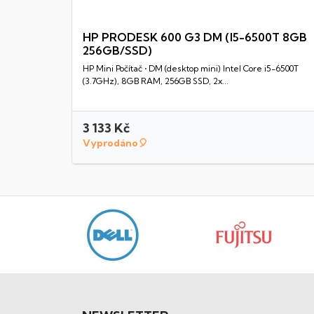
HP PRODESK 600 G3 DM (I5-6500T 8GB
256GB/SSD)
Rychlý náhled
HP Mini Počítač • DM (desktop mini) Intel Core i5-6500T
(3.7GHz), 8GB RAM, 256GB SSD, 2x...
3 133 Kč
Vyprodáno🎈