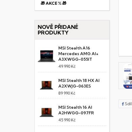
🎁 AKCE % 🎁
NOVĚ PŘIDANÉ
PRODUKTY
MSI Stealth A16
Mercedes AMG AI+
A3XWGG-055IT
49 990 Kč
MSI Stealth 18 HX AI
A2XWJG-063ES
89 990 Kč
Sdí
MSI Stealth 16 AI
A2HWGG-097FR
45 990 Kč