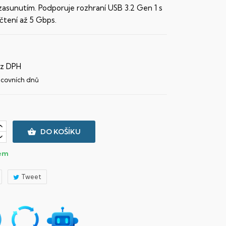
zasunutím. Podporuje rozhraní USB 3.2 Gen 1 s
 čtení až 5 Gbps.
ez DPH
acovních dnů

DO KOŠÍKU
em
Tweet