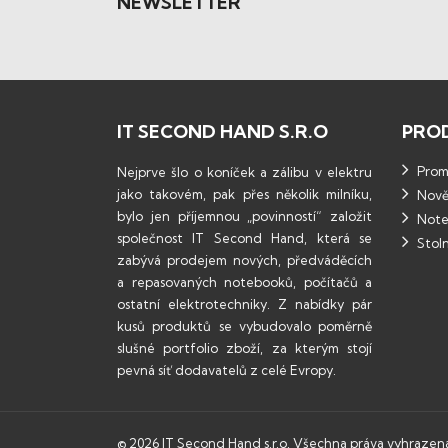
NEWSLETTER
IT SECOND HAND S.R.O
PRO
Promo
Nejprve šlo o koníček a zálibu v elektru
jako takovém, pak přes několik milníku,
Nově
bylo jen příjemnou „povinností“ založit
Note
společnost IT Second Hand, která se
Stoln
zabývá prodejem nových, předváděcích
a repasovaných notebooků, počítačů a
ostatní elektrotechniky. Z nabídky pár
kusů produktů se vybudovalo poměrně
slušné portfolio zboží, za kterým stojí
pevná síť dodavatelů z celé Evropy.
© 2026 IT Second Hand s.r.o. Všechna práva vyhrazen