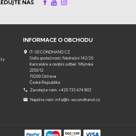
LEDUJTE NÁS
INFORMACE O OBCHODU

IT-SECONDHAND.CZ
Sídlo společnosti: Nádražní 142/20
kty
Kanceláře a osobní odběr: Mlýnská
2353/12
70200 Ostrava
Česká Republika

Zavolejte nám:
+420 733 674 802

Napište nám:
info@it-secondhand.cz