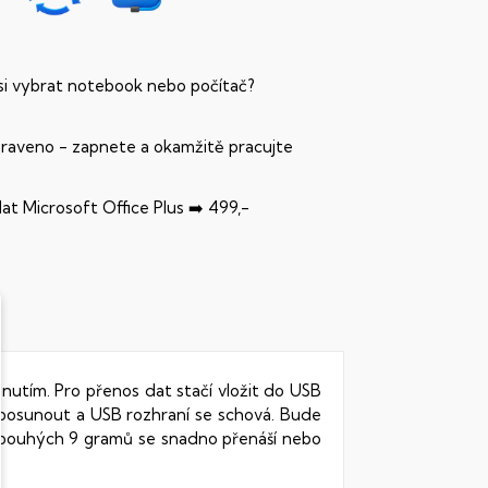
 si vybrat notebook nebo počítač?
praveno - zapnete a okamžitě pracujte
dat Microsoft Office Plus ➡️ 499,-
unutím. Pro přenos dat stačí vložit do USB
íposunout a USB rozhraní se schová. Bude
 pouhých 9 gramů se snadno přenáší nebo