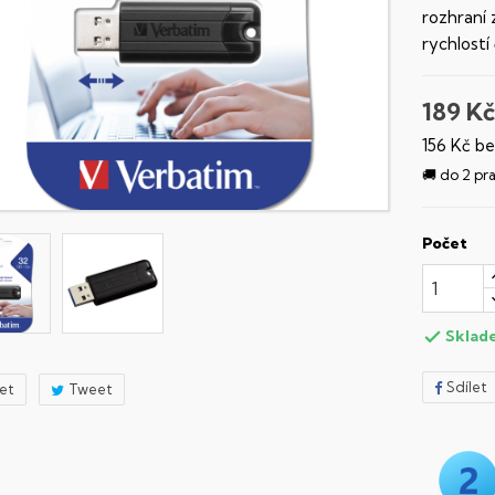
rozhraní 
rychlostí
189 Kč
156 Kč b
🚚 do 2 pr
Počet
Sklad

Sdílet
let
Tweet