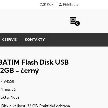


CZK Kč
Přihlásit se
0
ÍK SERVIS
KONTAKTY
ATIM Flash Disk USB
 32GB - černý
-194558
24 měsíců
uktu:
Nové
 Disk o velikosti 32 GB. Praktická ochrana