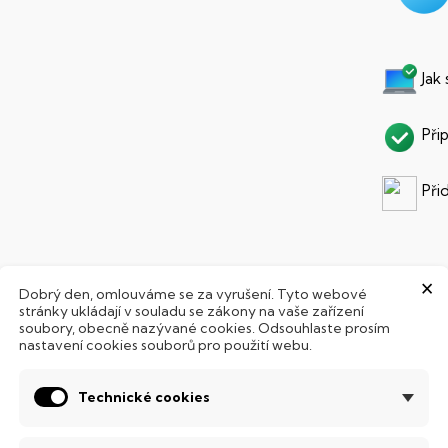
Jak
Při
Při
×
Dobrý den, omlouváme se za vyrušení. Tyto webové
PARAMETRY PRODUKTU
POPIS
stránky ukládají v souladu se zákony na vaše zařízení
soubory, obecně nazývané cookies. Odsouhlaste prosím
nastavení cookies souborů pro použití webu.
SB Flash Disk o velikosti 32 GB. Praktická ochrana rozhraní zas
ortu a můžete fungovat. Pokud zrovna disk nepoužíváte, stač
Technické cookies
ak chráněn před poškozením. Díky praktickému úchytu a váze
řipne na klíčenku.