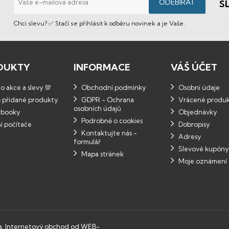
S
Chci slevu? ✅ Stačí se přihlásit k odběru novinek a je Vaše.
DUKTY
INFORMACE
VÁŠ ÚČET
 akce a slevy 💯
Obchodní podmínky
Osobní údaje
 přidané produkty
GDPR - Ochrana
Vrácené produ
osobních údajů
booky
Objednávky
Podrobně o cookies
í počítače
Dobropisy
Kontaktujte nás -
Adresy
formulář
Slevové kupóny
Mapa stránek
Moje oznámení
a.
Internetový obchod od WEB-