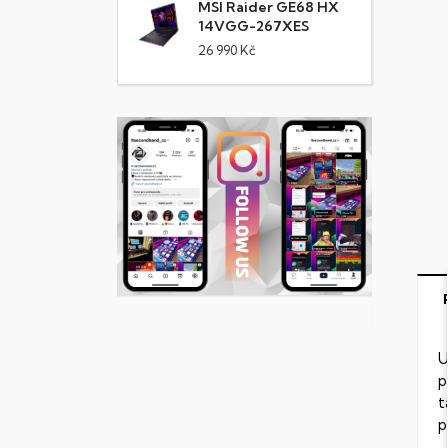
MSI Raider GE68 HX
14VGG-267XES
26 990 Kč
U
p
t
p