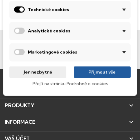
Technické cookies
Analytické cookies

NEWSLETTER
Marketingové cookies

SLEDUJTE NÁS
Jen nezbytné
Přijmout vše
Přejít na stránku Podrobně o cookies

IT SECOND HAND S.R.O

PRODUKTY

INFORMACE

VÁŠ ÚČET