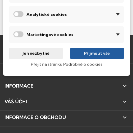

NEWSLETTER
Analytické cookies

SLEDUJTE NÁS
Marketingové cookies
Jen nezbytné
Přijmout vše

IT SECOND HAND S.R.O
Přejít na stránku Podrobně o cookies

PRODUKTY

INFORMACE

VÁŠ ÚČET

INFORMACE O OBCHODU