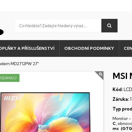
OPLŇKY A PŘÍSLUŠENSTVÍ
OBCHODNÍ PODMÍNKY
CEN
odern MD2712PW 27"
MSI 
RODÁNO🎈
Kód:
LCD
Záruka:
1
Typ prod
Monitor 
C
, obnov
ms (GTG