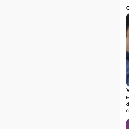
C
V
M
d
č