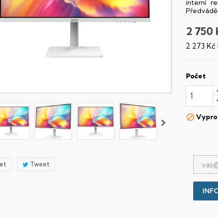
interní r
Předváděc
2 750 
2 273 Kč
Počet
Vypro

let
Tweet
INFO