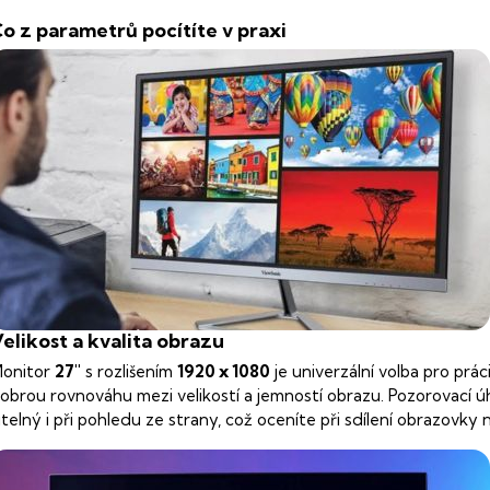
o z parametrů pocítíte v praxi
elikost a kvalita obrazu
onitor
27"
s rozlišením
1920 x 1080
je univerzální volba pro prác
obrou rovnováhu mezi velikostí a jemností obrazu. Pozorovací ú
itelný i při pohledu ze strany, což oceníte při sdílení obrazovky