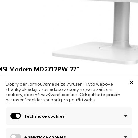
MSI Modern MD2712PW 27"
ro koho je určený
×
Dobrý den, omlouváme se za vyrušení. Tyto webové
raktická volba pro práci, domácí použití i zábavu. Níže najdete 
stránky ukládají v souladu se zákony na vaše zařízení
rgonomie, podle kterých rychle poznáte, jestli vám sedne.
soubory, obecně nazývané cookies. Odsouhlaste prosím
nastavení cookies souborů pro použití webu.
ejsilnější parametry
Technické cookies
Odezva
1 ms (MPRT) / 4 ms (GTG)
Analytické cookies