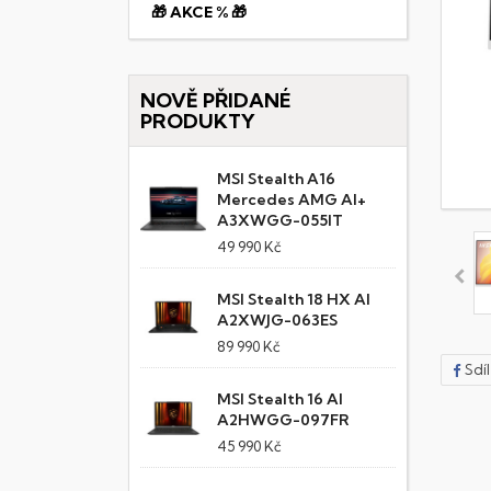
🎁 AKCE % 🎁
NOVĚ PŘIDANÉ
PRODUKTY
MSI Stealth A16
Mercedes AMG AI+
A3XWGG-055IT
49 990 Kč
MSI Stealth 18 HX AI
A2XWJG-063ES
89 990 Kč
Sdí
MSI Stealth 16 AI
A2HWGG-097FR
45 990 Kč