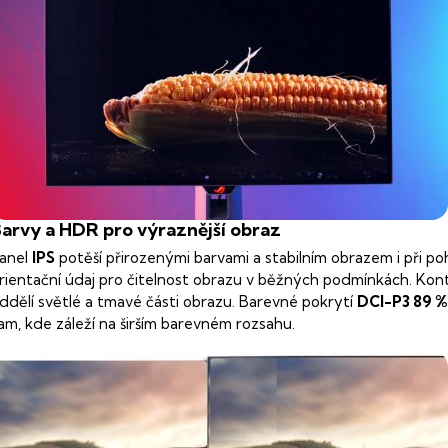
arvy a HDR pro výraznější obraz
anel
IPS
potěší přirozenými barvami a stabilním obrazem i při po
rientační údaj pro čitelnost obrazu v běžných podmínkách. Kon
ddělí světlé a tmavé části obrazu. Barevné pokrytí
DCI-P3 89 %
am, kde záleží na širším barevném rozsahu.