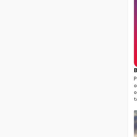
B
P
o
o
t