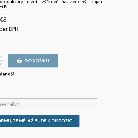
eproduktory, pivot, výškově nastavitelný stojan
í B
Kč
 bez DPH

DO KOŠÍKU
dáno🎈
RMUJTE MĚ, AŽ BUDE K DISPOZICI