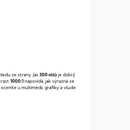
hledu ze strany. Jas
300 nitů
je dobrý
trast
1000:1
napovídá, jak výrazně se
oceníte u multimédií, grafiky a všude