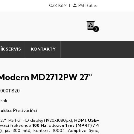


CZK Kč
Přihlásit se
0
ÍK SERVIS
KONTAKTY
Modern MD2712PW 27"
00011820
 rok
uktu:
Předváděcí
-
27" IPS Full HD displej (1920x1080px)
,
HDMI
,
USB-
ovací frekvence
100 Hz
, odezva
1 ms (MPRT) / 4
)
, jas 300 nitů, kontrast 1000:1, Adaptive-Sync,